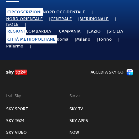
CIRCOSCRIZIONI
NORD OCCIDENTALE
NORD ORIENTALE
CENTRALE
MERIDIONALE
ISOLE
REGIONI
LOMBARDIA
CAMPANIA
LAZIO
SICILIA
CITTÀ METROPOLITANE
Roma
Milano
Torino
Palermo
ACCEDI A SKY GO
I siti Sky:
Servizi:
SKY SPORT
SKY TV
SKY TG24
SKY APPS
SKY VIDEO
NOW