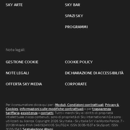
SKY ARTE
SKY BAR
SPAZI SKY
PROGRAMMI
Note legali:
GESTIONE COOKIE
COOKIE POLICY
NOTE LEGALI
DICHIARAZIONE DI ACCESSIBILITÀ
OFFERTA SKY MEDIA
CORPORATE
Per il consumatore clicca qui per i
Moduli, Condizioni contrattuali
,
Privacy &
Cookies
,
informazioni sulle modifiche contrattuali
o per
trasparenza
tariffaria
,
assistenza
e
contatti
. Tutti i marchi Sky e i diritti di proprietà
intellettuale in essi contenuti, sono di proprietà di Sky international AG e sono
utilizzati su licenza. Copyright 2026 Sky Italia - Sky Italia Srl Via Monte Penice, 7 -
20138 Milano P.IVA 04619241005. SkyTG24: ISSN 3035-1537 e SkySport: ISSN
3035-1545.
Segnalazione Abusi