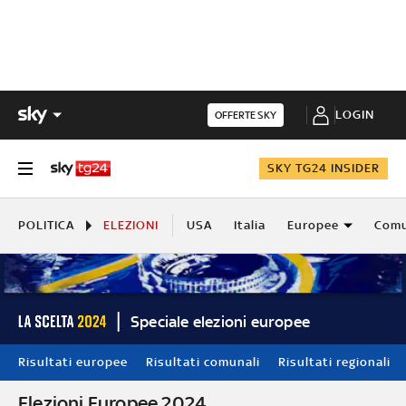
LOGIN
OFFERTE SKY
SKY TG24 INSIDER
POLITICA
ELEZIONI
USA
Italia
Europee
Comu
Speciale elezioni europee
Risultati europee
Risultati comunali
Risultati regionali
Elezioni Europee 2024