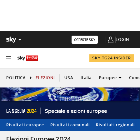
LOGIN
OFFERTE SKY
SKY TG24 INSIDER
POLITICA
ELEZIONI
USA
Italia
Europee
Comu
Speciale elezioni europee
Risultati europee
Risultati comunali
Risultati regionali
Elezioni Europee 2024