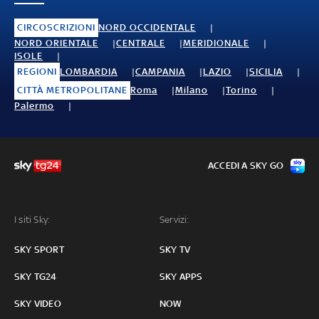
CIRCOSCRIZIONI
NORD OCCIDENTALE
NORD ORIENTALE
CENTRALE
MERIDIONALE
ISOLE
REGIONI
LOMBARDIA
CAMPANIA
LAZIO
SICILIA
CITTÀ METROPOLITANE
Roma
Milano
Torino
Palermo
ACCEDI A SKY GO
I siti Sky:
Servizi:
SKY SPORT
SKY TV
SKY TG24
SKY APPS
SKY VIDEO
NOW