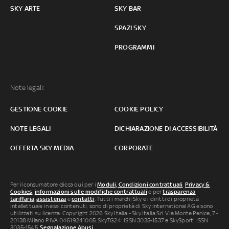
SKY ARTE
SKY BAR
SPAZI SKY
PROGRAMMI
Note legali:
GESTIONE COOKIE
COOKIE POLICY
NOTE LEGALI
DICHIARAZIONE DI ACCESSIBILITÀ
OFFERTA SKY MEDIA
CORPORATE
Per il consumatore clicca qui per i
Moduli, Condizioni contrattuali
,
Privacy &
Cookies
,
informazioni sulle modifiche contrattuali
o per
trasparenza
tariffaria
,
assistenza
e
contatti
. Tutti i marchi Sky e i diritti di proprietà
intellettuale in essi contenuti, sono di proprietà di Sky international AG e sono
utilizzati su licenza. Copyright 2026 Sky Italia - Sky Italia Srl Via Monte Penice, 7 -
20138 Milano P.IVA 04619241005. SkyTG24: ISSN 3035-1537 e SkySport: ISSN
3035-1545.
Segnalazione Abusi