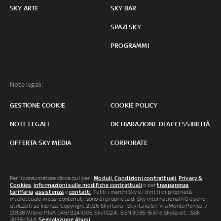
SKY ARTE
SKY BAR
SPAZI SKY
PROGRAMMI
Note legali:
GESTIONE COOKIE
COOKIE POLICY
NOTE LEGALI
DICHIARAZIONE DI ACCESSIBILITÀ
OFFERTA SKY MEDIA
CORPORATE
Per il consumatore clicca qui per i
Moduli, Condizioni contrattuali
,
Privacy &
Cookies
,
informazioni sulle modifiche contrattuali
o per
trasparenza
tariffaria
,
assistenza
e
contatti
. Tutti i marchi Sky e i diritti di proprietà
intellettuale in essi contenuti, sono di proprietà di Sky international AG e sono
utilizzati su licenza. Copyright 2026 Sky Italia - Sky Italia Srl Via Monte Penice, 7 -
20138 Milano P.IVA 04619241005. SkyTG24: ISSN 3035-1537 e SkySport: ISSN
3035-1545.
Segnalazione Abusi