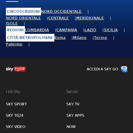
CIRCOSCRIZIONI
NORD OCCIDENTALE
NORD ORIENTALE
CENTRALE
MERIDIONALE
ISOLE
REGIONI
LOMBARDIA
CAMPANIA
LAZIO
SICILIA
CITTÀ METROPOLITANE
Roma
Milano
Torino
Palermo
ACCEDI A SKY GO
I siti Sky:
Servizi:
SKY SPORT
SKY TV
SKY TG24
SKY APPS
SKY VIDEO
NOW