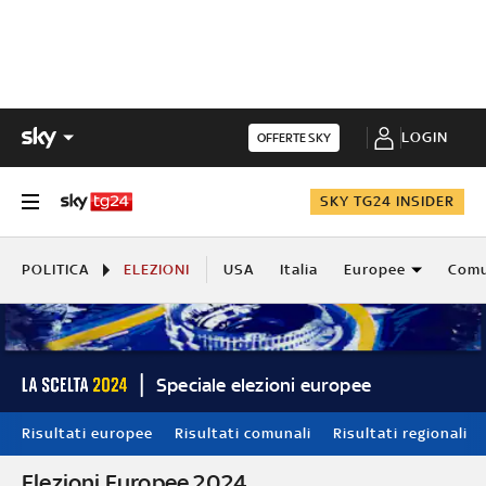
LOGIN
OFFERTE SKY
SKY TG24 INSIDER
POLITICA
ELEZIONI
USA
Italia
Europee
Comu
Speciale elezioni europee
Risultati europee
Risultati comunali
Risultati regionali
Elezioni Europee 2024