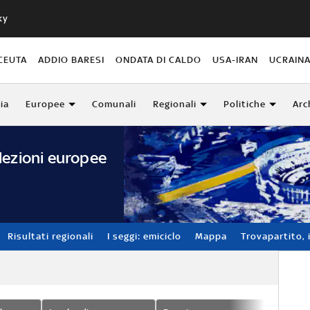
ky
CEUTA
ADDIO BARESI
ONDATA DI CALDO
USA-IRAN
UCRAIN
lia
Europee
Comunali
Regionali
Politiche
Arc
lezioni europee
Risultati regionali
I seggi: emiciclo
Mappa
Trovapartito, i