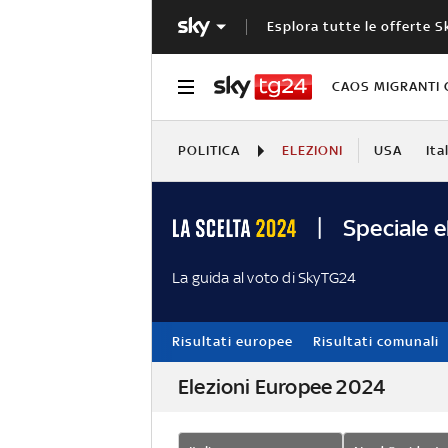
Esplora tutte le offerte S
CAOS MIGRANTI 
POLITICA
ELEZIONI
USA
Ita
Speciale e
La guida al voto di SkyTG24
Risultati europee
Risultati comunali
Elezioni Europee 2024