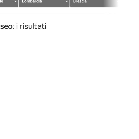
le
Lombardia
Brescia
Iseo
Iseo
: i risultati