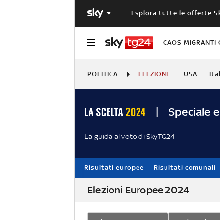
Esplora tutte le offerte S
CAOS MIGRANTI 
POLITICA
ELEZIONI
USA
Ita
Speciale e
La guida al voto di SkyTG24
Risultati europee
Risultati comunali
Elezioni Europee 2024