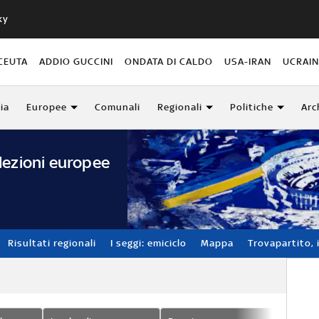
ky
CEUTA
ADDIO GUCCINI
ONDATA DI CALDO
USA-IRAN
UCRAI
lia
Europee
Comunali
Regionali
Politiche
Arc
lezioni europee
Risultati regionali
I seggi: emiciclo
Mappa
Trovapartito, i