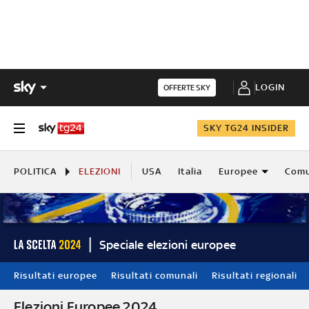
LOGIN
OFFERTE SKY
SKY TG24 INSIDER
POLITICA
ELEZIONI
USA
Italia
Europee
Comu
Speciale elezioni europee
Risultati europee
Risultati comunali
Risultati regionali
Elezioni Europee 2024