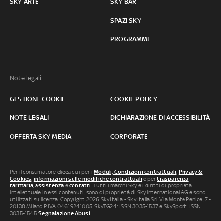
SKY ARTE
SKY BAR
SPAZI SKY
PROGRAMMI
Note legali:
GESTIONE COOKIE
COOKIE POLICY
NOTE LEGALI
DICHIARAZIONE DI ACCESSIBILITÀ
OFFERTA SKY MEDIA
CORPORATE
Per il consumatore clicca qui per i
Moduli, Condizioni contrattuali
,
Privacy &
Cookies
,
informazioni sulle modifiche contrattuali
o per
trasparenza
tariffaria
,
assistenza
e
contatti
. Tutti i marchi Sky e i diritti di proprietà
intellettuale in essi contenuti, sono di proprietà di Sky international AG e sono
utilizzati su licenza. Copyright 2026 Sky Italia - Sky Italia Srl Via Monte Penice, 7 -
20138 Milano P.IVA 04619241005. SkyTG24: ISSN 3035-1537 e SkySport: ISSN
3035-1545.
Segnalazione Abusi