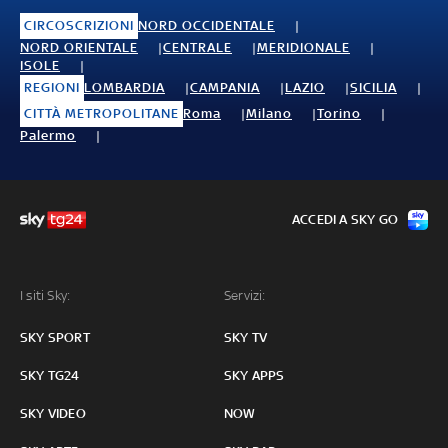
CIRCOSCRIZIONI
NORD OCCIDENTALE
NORD ORIENTALE
CENTRALE
MERIDIONALE
ISOLE
REGIONI
LOMBARDIA
CAMPANIA
LAZIO
SICILIA
CITTÀ METROPOLITANE
Roma
Milano
Torino
Palermo
ACCEDI A SKY GO
I siti Sky:
Servizi:
SKY SPORT
SKY TV
SKY TG24
SKY APPS
SKY VIDEO
NOW