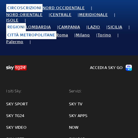
CIRCOSCRIZIONI
NORD OCCIDENTALE
NORD ORIENTALE
CENTRALE
MERIDIONALE
ISOLE
REGIONI
LOMBARDIA
CAMPANIA
LAZIO
SICILIA
CITTÀ METROPOLITANE
Roma
Milano
Torino
Palermo
ACCEDI A SKY GO
I siti Sky:
Servizi:
SKY SPORT
SKY TV
SKY TG24
SKY APPS
SKY VIDEO
NOW