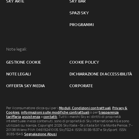
SKY ARTE
SKY BAR
SPAZI SKY
PROGRAMMI
Note legali:
GESTIONE COOKIE
COOKIE POLICY
NOTE LEGALI
DICHIARAZIONE DI ACCESSIBILITÀ
OFFERTA SKY MEDIA
CORPORATE
Per il consumatore clicca qui per i
Moduli, Condizioni contrattuali
,
Privacy &
Cookies
,
informazioni sulle modifiche contrattuali
o per
trasparenza
tariffaria
,
assistenza
e
contatti
. Tutti i marchi Sky e i diritti di proprietà
intellettuale in essi contenuti, sono di proprietà di Sky international AG e sono
utilizzati su licenza. Copyright 2026 Sky Italia - Sky Italia Srl Via Monte Penice, 7 -
20138 Milano P.IVA 04619241005. SkyTG24: ISSN 3035-1537 e SkySport: ISSN
3035-1545.
Segnalazione Abusi