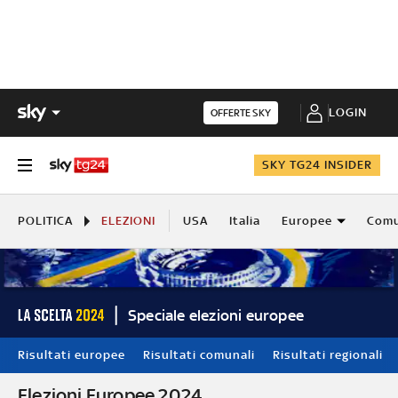
LOGIN
OFFERTE SKY
SKY TG24 INSIDER
POLITICA
ELEZIONI
USA
Italia
Europee
Comu
Speciale elezioni europee
Risultati europee
Risultati comunali
Risultati regionali
Elezioni Europee 2024