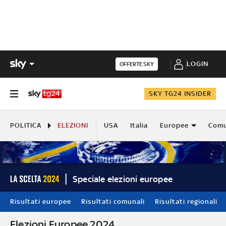
LOGIN
OFFERTE SKY
SKY TG24 INSIDER
POLITICA
ELEZIONI
USA
Italia
Europee
Comu
Speciale elezioni europee
Risultati europee
Risultati comunali
Risultati regionali
Elezioni Europee 2024