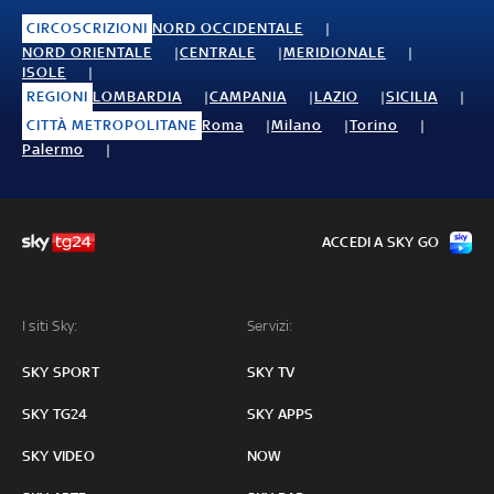
CIRCOSCRIZIONI
NORD OCCIDENTALE
NORD ORIENTALE
CENTRALE
MERIDIONALE
ISOLE
REGIONI
LOMBARDIA
CAMPANIA
LAZIO
SICILIA
CITTÀ METROPOLITANE
Roma
Milano
Torino
Palermo
ACCEDI A SKY GO
I siti Sky:
Servizi:
SKY SPORT
SKY TV
SKY TG24
SKY APPS
SKY VIDEO
NOW