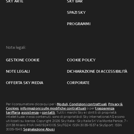
SKY ARTE
SKY BAR
SPAZI SKY
PROGRAMMI
Note legali:
GESTIONE COOKIE
COOKIE POLICY
NOTE LEGALI
DICHIARAZIONE DI ACCESSIBILITÀ
OFFERTA SKY MEDIA
CORPORATE
Per il consumatore clicca qui per i
Moduli, Condizioni contrattuali
,
Privacy &
Cookies
,
informazioni sulle modifiche contrattuali
o per
trasparenza
tariffaria
,
assistenza
e
contatti
. Tutti i marchi Sky e i diritti di proprietà
intellettuale in essi contenuti, sono di proprietà di Sky international AG e sono
utilizzati su licenza. Copyright 2026 Sky Italia - Sky Italia Srl Via Monte Penice, 7 -
20138 Milano P.IVA 04619241005. SkyTG24: ISSN 3035-1537 e SkySport: ISSN
3035-1545.
Segnalazione Abusi