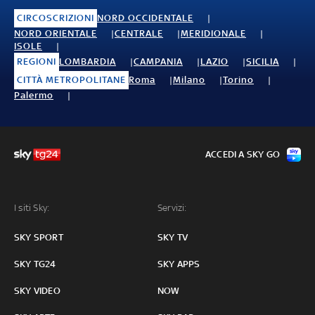
CIRCOSCRIZIONI
NORD OCCIDENTALE
NORD ORIENTALE
CENTRALE
MERIDIONALE
ISOLE
REGIONI
LOMBARDIA
CAMPANIA
LAZIO
SICILIA
CITTÀ METROPOLITANE
Roma
Milano
Torino
Palermo
ACCEDI A SKY GO
I siti Sky:
Servizi:
SKY SPORT
SKY TV
SKY TG24
SKY APPS
SKY VIDEO
NOW