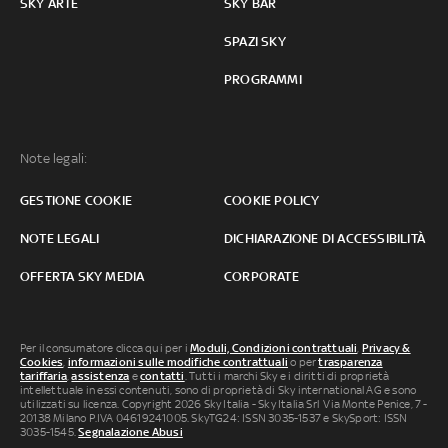
SKY ARTE
SKY BAR
SPAZI SKY
PROGRAMMI
Note legali:
GESTIONE COOKIE
COOKIE POLICY
NOTE LEGALI
DICHIARAZIONE DI ACCESSIBILITÀ
OFFERTA SKY MEDIA
CORPORATE
Per il consumatore clicca qui per i
Moduli, Condizioni contrattuali
,
Privacy &
Cookies
,
informazioni sulle modifiche contrattuali
o per
trasparenza
tariffaria
,
assistenza
e
contatti
. Tutti i marchi Sky e i diritti di proprietà
intellettuale in essi contenuti, sono di proprietà di Sky international AG e sono
utilizzati su licenza. Copyright 2026 Sky Italia - Sky Italia Srl Via Monte Penice, 7 -
20138 Milano P.IVA 04619241005. SkyTG24: ISSN 3035-1537 e SkySport: ISSN
3035-1545.
Segnalazione Abusi