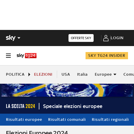
LOGIN
OFFERTE SKY
SKY TG24 INSIDER
POLITICA
ELEZIONI
USA
Italia
Europee
Comu
Speciale elezioni europee
Risultati europee
Risultati comunali
Risultati regionali
Elezioni Europee 2024