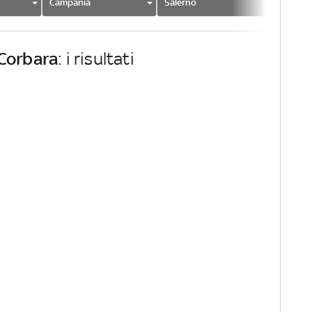
Campania
Salerno
Corbar
Corbara
: i risultati