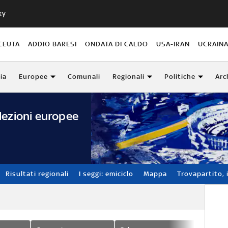
ky
CEUTA
ADDIO BARESI
ONDATA DI CALDO
USA-IRAN
UCRAIN
lia
Europee
Comunali
Regionali
Politiche
Arc
lezioni europee
Risultati regionali
I seggi: emiciclo
Mappa
Trovapartito, i