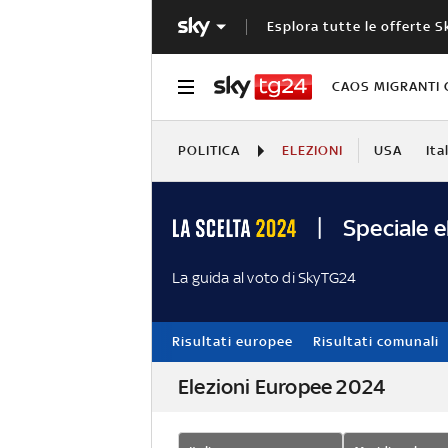
Esplora tutte le offerte S
CAOS MIGRANTI 
POLITICA
ELEZIONI
USA
Ita
Speciale e
La guida al voto di SkyTG24
Risultati europee
Risultati comunali
Elezioni Europee 2024