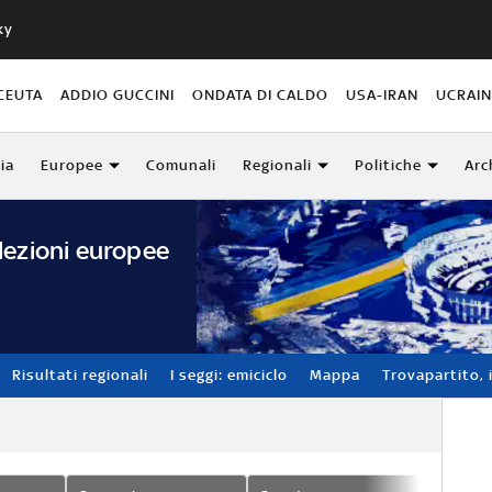
ky
CEUTA
ADDIO GUCCINI
ONDATA DI CALDO
USA-IRAN
UCRAI
lia
Europee
Comunali
Regionali
Politiche
Arc
lezioni europee
Risultati regionali
I seggi: emiciclo
Mappa
Trovapartito, i