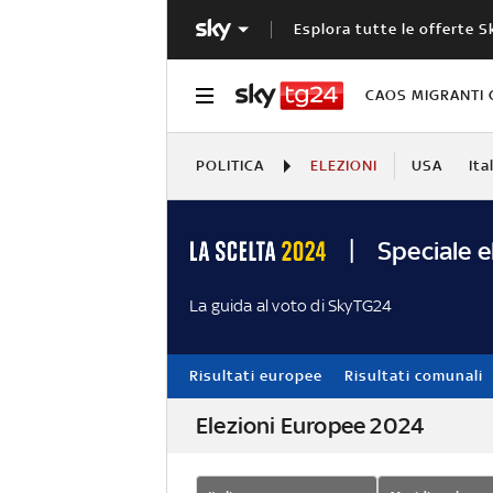
Esplora tutte le offerte S
CAOS MIGRANTI 
POLITICA
ELEZIONI
USA
Ita
Speciale e
La guida al voto di SkyTG24
Risultati europee
Risultati comunali
Elezioni Europee 2024