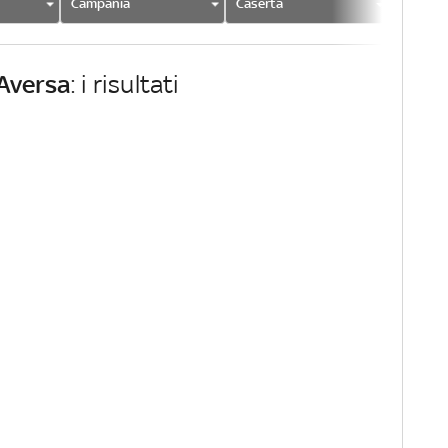
Campania
Caserta
Aversa
Aversa
: i risultati