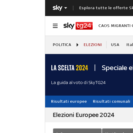
Esplora tutte le offerte S
CAOS MIGRANTI 
POLITICA
ELEZIONI
USA
Ita
Speciale e
La guida al voto di SkyTG24
Risultati europee
Risultati comunali
Elezioni Europee 2024