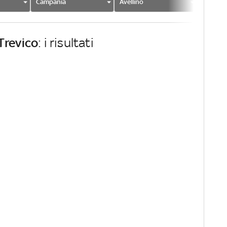
Campania
Avellino
Trevico
Trevico
: i risultati