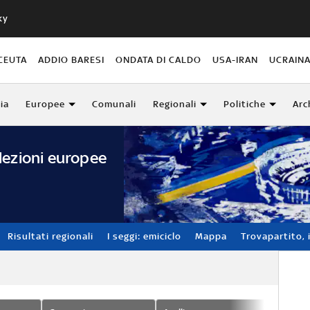
ky
CEUTA
ADDIO BARESI
ONDATA DI CALDO
USA-IRAN
UCRAIN
lia
Europee
Comunali
Regionali
Politiche
Arc
lezioni europee
Risultati regionali
I seggi: emiciclo
Mappa
Trovapartito, i