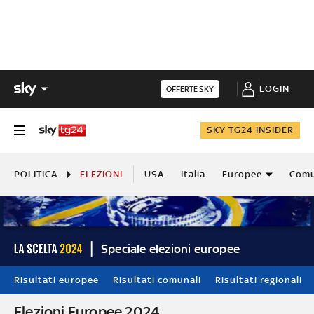
LOGIN
OFFERTE SKY
SKY TG24 INSIDER
POLITICA
ELEZIONI
USA
Italia
Europee
Comu
Speciale elezioni europee
Risultati europee
Risultati comunali
Risultati regionali
Elezioni Europee 2024