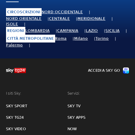
CIRCOSCRIZIONI
NORD OCCIDENTALE
NORD ORIENTALE
CENTRALE
MERIDIONALE
ISOLE
REGIONI
LOMBARDIA
CAMPANIA
LAZIO
SICILIA
CITTÀ METROPOLITANE
Roma
Milano
Torino
Palermo
ACCEDI A SKY GO
I siti Sky:
Servizi:
SKY SPORT
SKY TV
SKY TG24
SKY APPS
SKY VIDEO
NOW