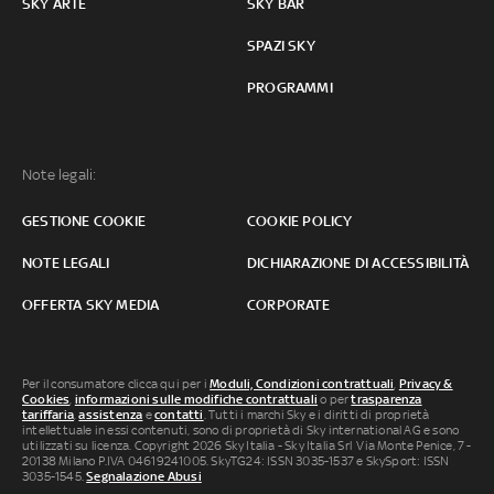
SKY ARTE
SKY BAR
SPAZI SKY
PROGRAMMI
Note legali:
GESTIONE COOKIE
COOKIE POLICY
NOTE LEGALI
DICHIARAZIONE DI ACCESSIBILITÀ
OFFERTA SKY MEDIA
CORPORATE
Per il consumatore clicca qui per i
Moduli, Condizioni contrattuali
,
Privacy &
Cookies
,
informazioni sulle modifiche contrattuali
o per
trasparenza
tariffaria
,
assistenza
e
contatti
. Tutti i marchi Sky e i diritti di proprietà
intellettuale in essi contenuti, sono di proprietà di Sky international AG e sono
utilizzati su licenza. Copyright 2026 Sky Italia - Sky Italia Srl Via Monte Penice, 7 -
20138 Milano P.IVA 04619241005. SkyTG24: ISSN 3035-1537 e SkySport: ISSN
3035-1545.
Segnalazione Abusi