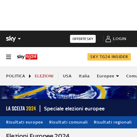
LOGIN
OFFERTE SKY
SKY TG24 INSIDER
POLITICA
ELEZIONI
USA
Italia
Europee
Comu
Speciale elezioni europee
Risultati europee
Risultati comunali
Risultati regionali
Elezioni Europee 2024