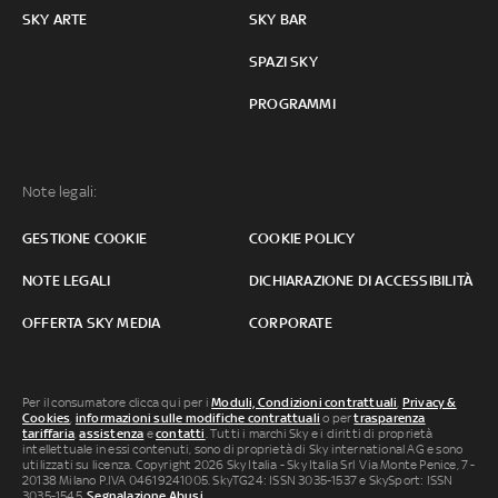
SKY ARTE
SKY BAR
SPAZI SKY
PROGRAMMI
Note legali:
GESTIONE COOKIE
COOKIE POLICY
NOTE LEGALI
DICHIARAZIONE DI ACCESSIBILITÀ
OFFERTA SKY MEDIA
CORPORATE
Per il consumatore clicca qui per i
Moduli, Condizioni contrattuali
,
Privacy &
Cookies
,
informazioni sulle modifiche contrattuali
o per
trasparenza
tariffaria
,
assistenza
e
contatti
. Tutti i marchi Sky e i diritti di proprietà
intellettuale in essi contenuti, sono di proprietà di Sky international AG e sono
utilizzati su licenza. Copyright 2026 Sky Italia - Sky Italia Srl Via Monte Penice, 7 -
20138 Milano P.IVA 04619241005. SkyTG24: ISSN 3035-1537 e SkySport: ISSN
3035-1545.
Segnalazione Abusi