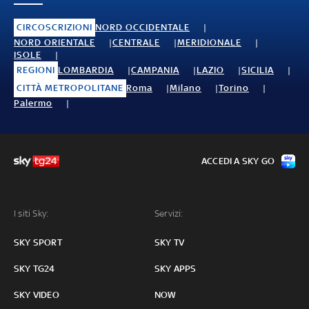
CIRCOSCRIZIONI
NORD OCCIDENTALE
NORD ORIENTALE
CENTRALE
MERIDIONALE
ISOLE
REGIONI
LOMBARDIA
CAMPANIA
LAZIO
SICILIA
CITTÀ METROPOLITANE
Roma
Milano
Torino
Palermo
ACCEDI A SKY GO
I siti Sky:
Servizi:
SKY SPORT
SKY TV
SKY TG24
SKY APPS
SKY VIDEO
NOW