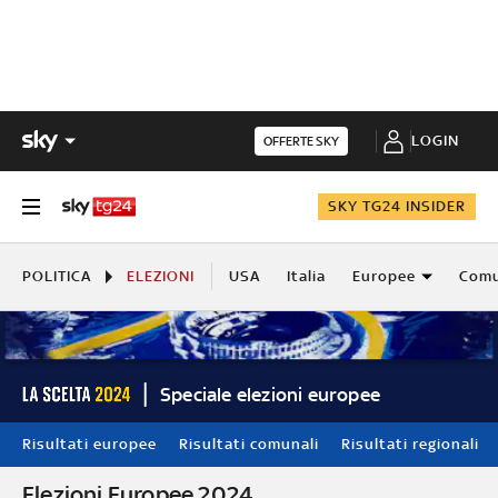
LOGIN
OFFERTE SKY
SKY TG24 INSIDER
POLITICA
ELEZIONI
USA
Italia
Europee
Comu
Speciale elezioni europee
Risultati europee
Risultati comunali
Risultati regionali
Elezioni Europee 2024