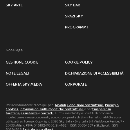
SKY ARTE
SKY BAR
SPAZI SKY
PROGRAMMI
Note legali:
GESTIONE COOKIE
COOKIE POLICY
NOTE LEGALI
DICHIARAZIONE DI ACCESSIBILITÀ
OFFERTA SKY MEDIA
CORPORATE
Per il consumatore clicca qui per i
Moduli, Condizioni contrattuali
,
Privacy &
Cookies
,
informazioni sulle modifiche contrattuali
o per
trasparenza
tariffaria
,
assistenza
e
contatti
. Tutti i marchi Sky e i diritti di proprietà
intellettuale in essi contenuti, sono di proprietà di Sky international AG e sono
utilizzati su licenza. Copyright 2026 Sky Italia - Sky Italia Srl Via Monte Penice, 7 -
20138 Milano P.IVA 04619241005. SkyTG24: ISSN 3035-1537 e SkySport: ISSN
3035-1545.
Segnalazione Abusi