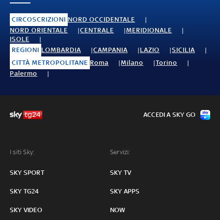
CIRCOSCRIZIONI
NORD OCCIDENTALE
NORD ORIENTALE
CENTRALE
MERIDIONALE
ISOLE
REGIONI
LOMBARDIA
CAMPANIA
LAZIO
SICILIA
CITTÀ METROPOLITANE
Roma
Milano
Torino
Palermo
ACCEDI A SKY GO
I siti Sky:
Servizi:
SKY SPORT
SKY TV
SKY TG24
SKY APPS
SKY VIDEO
NOW