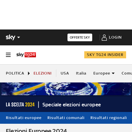
LOGIN
OFFERTE SKY
SKY TG24 INSIDER
POLITICA
ELEZIONI
USA
Italia
Europee
Comu
Speciale elezioni europee
Risultati europee
Risultati comunali
Risultati regionali
Elezioni Europee 2024