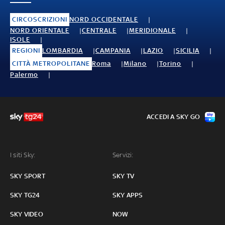
CIRCOSCRIZIONI
NORD OCCIDENTALE
NORD ORIENTALE
CENTRALE
MERIDIONALE
ISOLE
REGIONI
LOMBARDIA
CAMPANIA
LAZIO
SICILIA
CITTÀ METROPOLITANE
Roma
Milano
Torino
Palermo
ACCEDI A SKY GO
I siti Sky:
Servizi:
SKY SPORT
SKY TV
SKY TG24
SKY APPS
SKY VIDEO
NOW