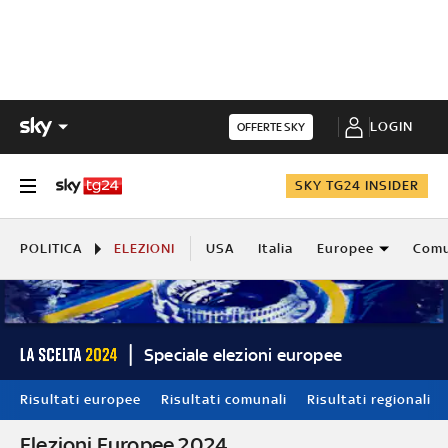
LOGIN
OFFERTE SKY
SKY TG24 INSIDER
POLITICA
ELEZIONI
USA
Italia
Europee
Comu
Speciale elezioni europee
Risultati europee
Risultati comunali
Risultati regionali
Elezioni Europee 2024