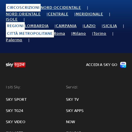
CIRCOSCRIZIONI
NORD OCCIDENTALE
NORD ORIENTALE
CENTRALE
MERIDIONALE
ISOLE
REGIONI
LOMBARDIA
CAMPANIA
LAZIO
SICILIA
CITTÀ METROPOLITANE
Roma
Milano
Torino
Palermo
ACCEDI A SKY GO
I siti Sky:
Servizi:
SKY SPORT
SKY TV
SKY TG24
SKY APPS
SKY VIDEO
NOW