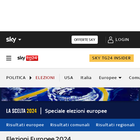
LOGIN
OFFERTE SKY
SKY TG24 INSIDER
POLITICA
ELEZIONI
USA
Italia
Europee
Comu
Speciale elezioni europee
Risultati europee
Risultati comunali
Risultati regionali
Elezioni Europee 2024