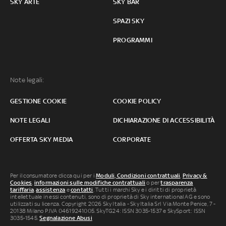
SKY ARTE
SKY BAR
SPAZI SKY
PROGRAMMI
Note legali:
GESTIONE COOKIE
COOKIE POLICY
NOTE LEGALI
DICHIARAZIONE DI ACCESSIBILITÀ
OFFERTA SKY MEDIA
CORPORATE
Per il consumatore clicca qui per i
Moduli, Condizioni contrattuali
,
Privacy &
Cookies
,
informazioni sulle modifiche contrattuali
o per
trasparenza
tariffaria
,
assistenza
e
contatti
. Tutti i marchi Sky e i diritti di proprietà
intellettuale in essi contenuti, sono di proprietà di Sky international AG e sono
utilizzati su licenza. Copyright 2026 Sky Italia - Sky Italia Srl Via Monte Penice, 7 -
20138 Milano P.IVA 04619241005. SkyTG24: ISSN 3035-1537 e SkySport: ISSN
3035-1545.
Segnalazione Abusi