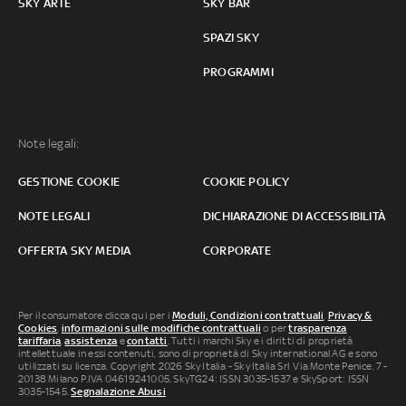
SKY ARTE
SKY BAR
SPAZI SKY
PROGRAMMI
Note legali:
GESTIONE COOKIE
COOKIE POLICY
NOTE LEGALI
DICHIARAZIONE DI ACCESSIBILITÀ
OFFERTA SKY MEDIA
CORPORATE
Per il consumatore clicca qui per i
Moduli, Condizioni contrattuali
,
Privacy &
Cookies
,
informazioni sulle modifiche contrattuali
o per
trasparenza
tariffaria
,
assistenza
e
contatti
. Tutti i marchi Sky e i diritti di proprietà
intellettuale in essi contenuti, sono di proprietà di Sky international AG e sono
utilizzati su licenza. Copyright 2026 Sky Italia - Sky Italia Srl Via Monte Penice, 7 -
20138 Milano P.IVA 04619241005. SkyTG24: ISSN 3035-1537 e SkySport: ISSN
3035-1545.
Segnalazione Abusi