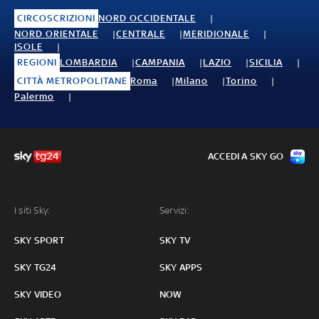
CIRCOSCRIZIONI
NORD OCCIDENTALE
NORD ORIENTALE
CENTRALE
MERIDIONALE
ISOLE
REGIONI
LOMBARDIA
CAMPANIA
LAZIO
SICILIA
CITTÀ METROPOLITANE
Roma
Milano
Torino
Palermo
ACCEDI A SKY GO
I siti Sky:
Servizi:
SKY SPORT
SKY TV
SKY TG24
SKY APPS
SKY VIDEO
NOW