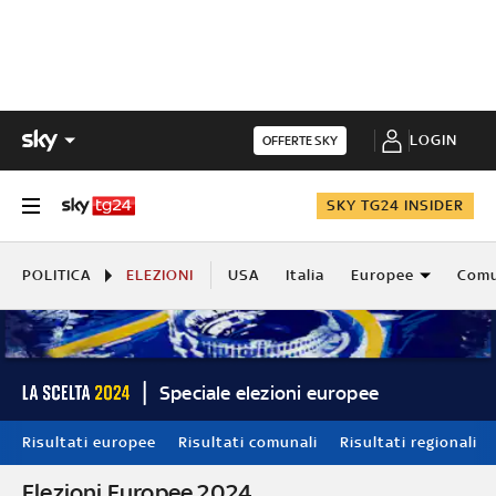
LOGIN
OFFERTE SKY
SKY TG24 INSIDER
POLITICA
ELEZIONI
USA
Italia
Europee
Comu
Speciale elezioni europee
Risultati europee
Risultati comunali
Risultati regionali
Elezioni Europee 2024