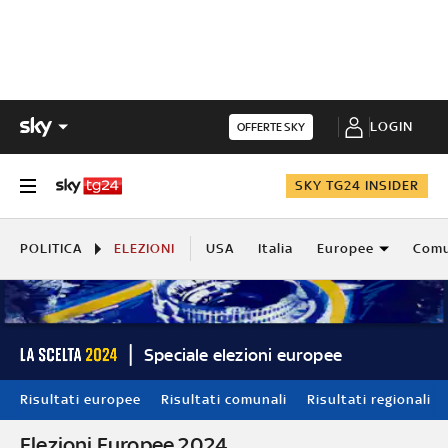
LOGIN
OFFERTE SKY
SKY TG24 INSIDER
POLITICA
ELEZIONI
USA
Italia
Europee
Comu
Speciale elezioni europee
Risultati europee
Risultati comunali
Risultati regionali
Elezioni Europee 2024