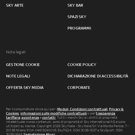
SKY ARTE
SKY BAR
SPAZI SKY
PROGRAMMI
Note legali:
GESTIONE COOKIE
COOKIE POLICY
NOTE LEGALI
DICHIARAZIONE DI ACCESSIBILITÀ
OFFERTA SKY MEDIA
CORPORATE
Per il consumatore clicca qui per i
Moduli, Condizioni contrattuali
,
Privacy &
Cookies
,
informazioni sulle modifiche contrattuali
o per
trasparenza
tariffaria
,
assistenza
e
contatti
. Tutti i marchi Sky e i diritti di proprietà
intellettuale in essi contenuti, sono di proprietà di Sky international AG e sono
utilizzati su licenza. Copyright 2026 Sky Italia - Sky Italia Srl Via Monte Penice, 7 -
20138 Milano P.IVA 04619241005. SkyTG24: ISSN 3035-1537 e SkySport: ISSN
3035-1545.
Segnalazione Abusi