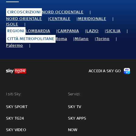
CIRCOSCRIZIONI
NORD OCCIDENTALE
NORD ORIENTALE
CENTRALE
MERIDIONALE
ISOLE
REGIONI
LOMBARDIA
CAMPANIA
LAZIO
SICILIA
CITTÀ METROPOLITANE
Roma
Milano
Torino
Palermo
ACCEDI A SKY GO
I siti Sky:
Servizi:
SKY SPORT
SKY TV
SKY TG24
SKY APPS
SKY VIDEO
NOW