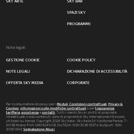
SKY ARTE
SKY BAR
SPAZI SKY
PROGRAMMI
Note legali:
GESTIONE COOKIE
COOKIE POLICY
NOTE LEGALI
DICHIARAZIONE DI ACCESSIBILITÀ
OFFERTA SKY MEDIA
CORPORATE
Per il consumatore clicca qui per i
Moduli, Condizioni contrattuali
,
Privacy &
Cookies
,
informazioni sulle modifiche contrattuali
o per
trasparenza
tariffaria
,
assistenza
e
contatti
. Tutti i marchi Sky e i diritti di proprietà
intellettuale in essi contenuti, sono di proprietà di Sky international AG e sono
utilizzati su licenza. Copyright 2026 Sky Italia - Sky Italia Srl Via Monte Penice, 7 -
20138 Milano P.IVA 04619241005. SkyTG24: ISSN 3035-1537 e SkySport: ISSN
3035-1545.
Segnalazione Abusi