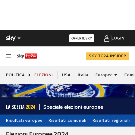
LOGIN
OFFERTE SKY
SKY TG24 INSIDER
POLITICA
ELEZIONI
USA
Italia
Europee
Comu
Speciale elezioni europee
Risultati europee
Risultati comunali
Risultati regionali
Elezioni Europee 2024