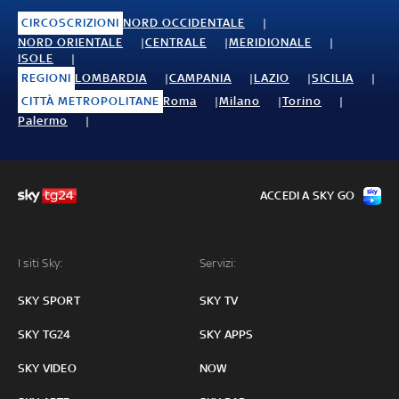
CIRCOSCRIZIONI
NORD OCCIDENTALE
NORD ORIENTALE
CENTRALE
MERIDIONALE
ISOLE
REGIONI
LOMBARDIA
CAMPANIA
LAZIO
SICILIA
CITTÀ METROPOLITANE
Roma
Milano
Torino
Palermo
ACCEDI A SKY GO
I siti Sky:
Servizi:
SKY SPORT
SKY TV
SKY TG24
SKY APPS
SKY VIDEO
NOW