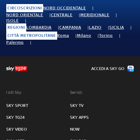
CIRCOSCRIZIONI
NORD OCCIDENTALE
NORD ORIENTALE
CENTRALE
MERIDIONALE
ISOLE
REGIONI
LOMBARDIA
CAMPANIA
LAZIO
SICILIA
CITTÀ METROPOLITANE
Roma
Milano
Torino
Palermo
ACCEDI A SKY GO
I siti Sky:
Servizi:
SKY SPORT
SKY TV
SKY TG24
SKY APPS
SKY VIDEO
NOW