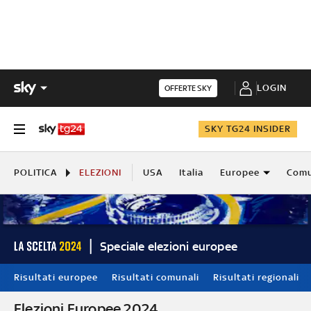
LOGIN
OFFERTE SKY
SKY TG24 INSIDER
POLITICA
ELEZIONI
USA
Italia
Europee
Comu
Speciale elezioni europee
Risultati europee
Risultati comunali
Risultati regionali
Elezioni Europee 2024