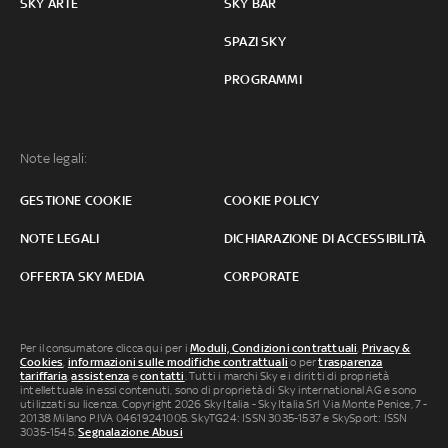
SKY ARTE
SKY BAR
SPAZI SKY
PROGRAMMI
Note legali:
GESTIONE COOKIE
COOKIE POLICY
NOTE LEGALI
DICHIARAZIONE DI ACCESSIBILITÀ
OFFERTA SKY MEDIA
CORPORATE
Per il consumatore clicca qui per i
Moduli, Condizioni contrattuali
,
Privacy &
Cookies
,
informazioni sulle modifiche contrattuali
o per
trasparenza
tariffaria
,
assistenza
e
contatti
. Tutti i marchi Sky e i diritti di proprietà
intellettuale in essi contenuti, sono di proprietà di Sky international AG e sono
utilizzati su licenza. Copyright 2026 Sky Italia - Sky Italia Srl Via Monte Penice, 7 -
20138 Milano P.IVA 04619241005. SkyTG24: ISSN 3035-1537 e SkySport: ISSN
3035-1545.
Segnalazione Abusi