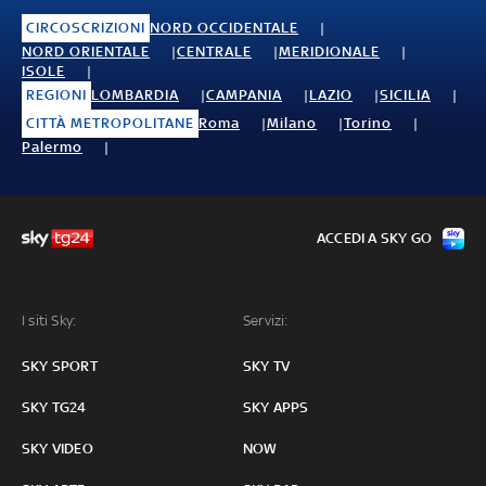
CIRCOSCRIZIONI
NORD OCCIDENTALE
NORD ORIENTALE
CENTRALE
MERIDIONALE
ISOLE
REGIONI
LOMBARDIA
CAMPANIA
LAZIO
SICILIA
CITTÀ METROPOLITANE
Roma
Milano
Torino
Palermo
ACCEDI A SKY GO
I siti Sky:
Servizi:
SKY SPORT
SKY TV
SKY TG24
SKY APPS
SKY VIDEO
NOW