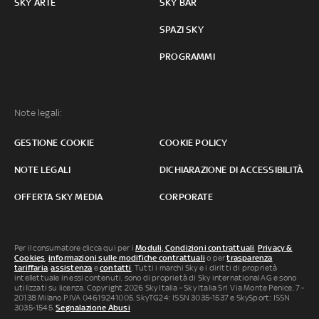
SKY ARTE
SKY BAR
SPAZI SKY
PROGRAMMI
Note legali:
GESTIONE COOKIE
COOKIE POLICY
NOTE LEGALI
DICHIARAZIONE DI ACCESSIBILITÀ
OFFERTA SKY MEDIA
CORPORATE
Per il consumatore clicca qui per i
Moduli, Condizioni contrattuali
,
Privacy &
Cookies
,
informazioni sulle modifiche contrattuali
o per
trasparenza
tariffaria
,
assistenza
e
contatti
. Tutti i marchi Sky e i diritti di proprietà
intellettuale in essi contenuti, sono di proprietà di Sky international AG e sono
utilizzati su licenza. Copyright 2026 Sky Italia - Sky Italia Srl Via Monte Penice, 7 -
20138 Milano P.IVA 04619241005. SkyTG24: ISSN 3035-1537 e SkySport: ISSN
3035-1545.
Segnalazione Abusi