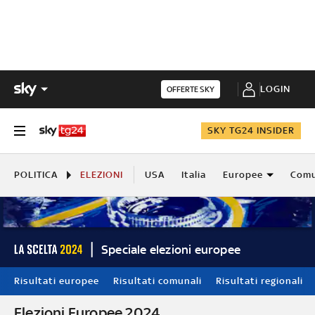
LOGIN
OFFERTE SKY
SKY TG24 INSIDER
POLITICA
ELEZIONI
USA
Italia
Europee
Comu
Speciale elezioni europee
Risultati europee
Risultati comunali
Risultati regionali
Elezioni Europee 2024