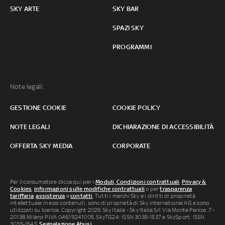
SKY ARTE
SKY BAR
SPAZI SKY
PROGRAMMI
Note legali:
GESTIONE COOKIE
COOKIE POLICY
NOTE LEGALI
DICHIARAZIONE DI ACCESSIBILITÀ
OFFERTA SKY MEDIA
CORPORATE
Per il consumatore clicca qui per i
Moduli, Condizioni contrattuali
,
Privacy &
Cookies
,
informazioni sulle modifiche contrattuali
o per
trasparenza
tariffaria
,
assistenza
e
contatti
. Tutti i marchi Sky e i diritti di proprietà
intellettuale in essi contenuti, sono di proprietà di Sky international AG e sono
utilizzati su licenza. Copyright 2026 Sky Italia - Sky Italia Srl Via Monte Penice, 7 -
20138 Milano P.IVA 04619241005. SkyTG24: ISSN 3035-1537 e SkySport: ISSN
3035-1545.
Segnalazione Abusi