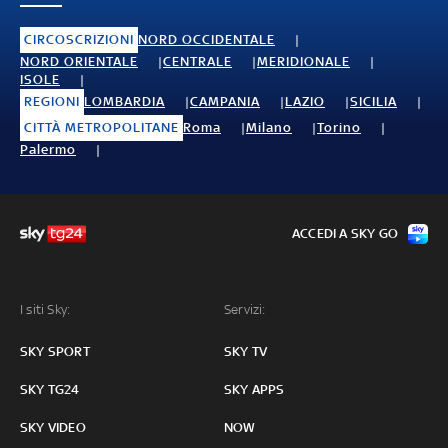
CIRCOSCRIZIONI
NORD OCCIDENTALE
NORD ORIENTALE
CENTRALE
MERIDIONALE
ISOLE
REGIONI
LOMBARDIA
CAMPANIA
LAZIO
SICILIA
CITTÀ METROPOLITANE
Roma
Milano
Torino
Palermo
ACCEDI A SKY GO
I siti Sky:
Servizi:
SKY SPORT
SKY TV
SKY TG24
SKY APPS
SKY VIDEO
NOW