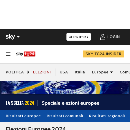
LOGIN
OFFERTE SKY
SKY TG24 INSIDER
POLITICA
ELEZIONI
USA
Italia
Europee
Comu
Speciale elezioni europee
Risultati europee
Risultati comunali
Risultati regionali
Elezioni Europee 2024