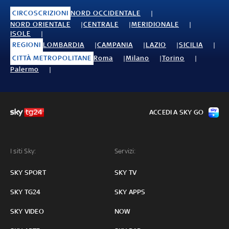
CIRCOSCRIZIONI
NORD OCCIDENTALE
NORD ORIENTALE
CENTRALE
MERIDIONALE
ISOLE
REGIONI
LOMBARDIA
CAMPANIA
LAZIO
SICILIA
CITTÀ METROPOLITANE
Roma
Milano
Torino
Palermo
ACCEDI A SKY GO
I siti Sky:
Servizi:
SKY SPORT
SKY TV
SKY TG24
SKY APPS
SKY VIDEO
NOW