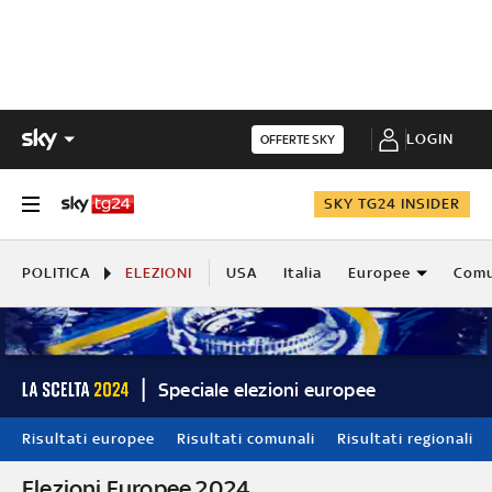
LOGIN
OFFERTE SKY
SKY TG24 INSIDER
POLITICA
ELEZIONI
USA
Italia
Europee
Comu
Speciale elezioni europee
Risultati europee
Risultati comunali
Risultati regionali
Elezioni Europee 2024