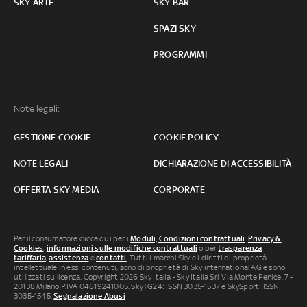
SKY ARTE
SKY BAR
SPAZI SKY
PROGRAMMI
Note legali:
GESTIONE COOKIE
COOKIE POLICY
NOTE LEGALI
DICHIARAZIONE DI ACCESSIBILITÀ
OFFERTA SKY MEDIA
CORPORATE
Per il consumatore clicca qui per i
Moduli, Condizioni contrattuali
,
Privacy &
Cookies
,
informazioni sulle modifiche contrattuali
o per
trasparenza
tariffaria
,
assistenza
e
contatti
. Tutti i marchi Sky e i diritti di proprietà
intellettuale in essi contenuti, sono di proprietà di Sky international AG e sono
utilizzati su licenza. Copyright 2026 Sky Italia - Sky Italia Srl Via Monte Penice, 7 -
20138 Milano P.IVA 04619241005. SkyTG24: ISSN 3035-1537 e SkySport: ISSN
3035-1545.
Segnalazione Abusi