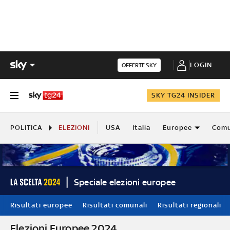
LOGIN
OFFERTE SKY
SKY TG24 INSIDER
POLITICA
ELEZIONI
USA
Italia
Europee
Comu
Speciale elezioni europee
Risultati europee
Risultati comunali
Risultati regionali
Elezioni Europee 2024