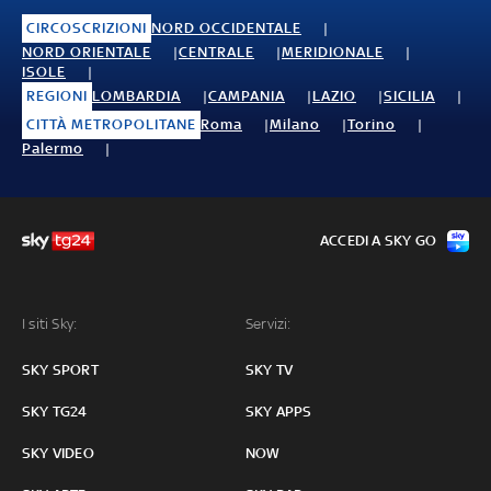
CIRCOSCRIZIONI
NORD OCCIDENTALE
NORD ORIENTALE
CENTRALE
MERIDIONALE
ISOLE
REGIONI
LOMBARDIA
CAMPANIA
LAZIO
SICILIA
CITTÀ METROPOLITANE
Roma
Milano
Torino
Palermo
ACCEDI A SKY GO
I siti Sky:
Servizi:
SKY SPORT
SKY TV
SKY TG24
SKY APPS
SKY VIDEO
NOW