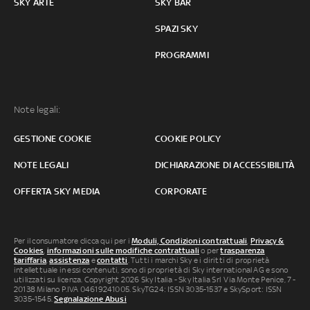
SKY ARTE
SKY BAR
SPAZI SKY
PROGRAMMI
Note legali:
GESTIONE COOKIE
COOKIE POLICY
NOTE LEGALI
DICHIARAZIONE DI ACCESSIBILITÀ
OFFERTA SKY MEDIA
CORPORATE
Per il consumatore clicca qui per i
Moduli, Condizioni contrattuali
,
Privacy &
Cookies
,
informazioni sulle modifiche contrattuali
o per
trasparenza
tariffaria
,
assistenza
e
contatti
. Tutti i marchi Sky e i diritti di proprietà
intellettuale in essi contenuti, sono di proprietà di Sky international AG e sono
utilizzati su licenza. Copyright 2026 Sky Italia - Sky Italia Srl Via Monte Penice, 7 -
20138 Milano P.IVA 04619241005. SkyTG24: ISSN 3035-1537 e SkySport: ISSN
3035-1545.
Segnalazione Abusi