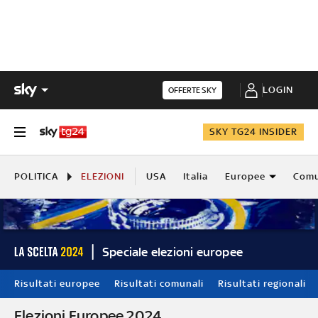
LOGIN
OFFERTE SKY
SKY TG24 INSIDER
POLITICA
ELEZIONI
USA
Italia
Europee
Comu
Speciale elezioni europee
Risultati europee
Risultati comunali
Risultati regionali
Elezioni Europee 2024