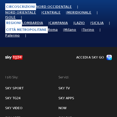
CIRCOSCRIZIONI
NORD OCCIDENTALE
NORD ORIENTALE
CENTRALE
MERIDIONALE
ISOLE
REGIONI
LOMBARDIA
CAMPANIA
LAZIO
SICILIA
CITTÀ METROPOLITANE
Roma
Milano
Torino
Palermo
ACCEDI A SKY GO
I siti Sky:
Servizi:
SKY SPORT
SKY TV
SKY TG24
SKY APPS
SKY VIDEO
NOW