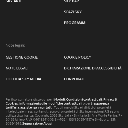
SKY ARTE
SKY BAR
SPAZI SKY
PROGRAMMI
Note legali:
GESTIONE COOKIE
COOKIE POLICY
NOTE LEGALI
DICHIARAZIONE DI ACCESSIBILITÀ
OFFERTA SKY MEDIA
CORPORATE
Per il consumatore clicca qui per i
Moduli, Condizioni contrattuali
,
Privacy &
Cookies
,
informazioni sulle modifiche contrattuali
o per
trasparenza
tariffaria
,
assistenza
e
contatti
. Tutti i marchi Sky e i diritti di proprietà
intellettuale in essi contenuti, sono di proprietà di Sky international AG e sono
utilizzati su licenza. Copyright 2026 Sky Italia - Sky Italia Srl Via Monte Penice, 7 -
20138 Milano P.IVA 04619241005. SkyTG24: ISSN 3035-1537 e SkySport: ISSN
3035-1545.
Segnalazione Abusi