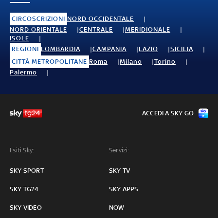
CIRCOSCRIZIONI
NORD OCCIDENTALE
NORD ORIENTALE
CENTRALE
MERIDIONALE
ISOLE
REGIONI
LOMBARDIA
CAMPANIA
LAZIO
SICILIA
CITTÀ METROPOLITANE
Roma
Milano
Torino
Palermo
ACCEDI A SKY GO
I siti Sky:
Servizi:
SKY SPORT
SKY TV
SKY TG24
SKY APPS
SKY VIDEO
NOW