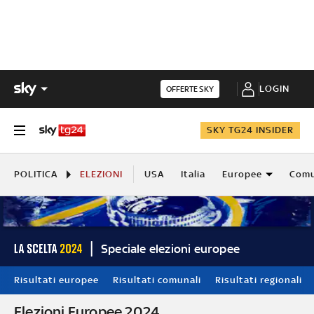
LOGIN
OFFERTE SKY
SKY TG24 INSIDER
POLITICA
ELEZIONI
USA
Italia
Europee
Comu
Speciale elezioni europee
Risultati europee
Risultati comunali
Risultati regionali
Elezioni Europee 2024