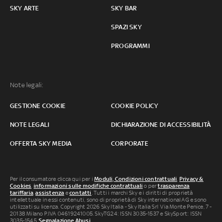
SKY ARTE
SKY BAR
SPAZI SKY
PROGRAMMI
Note legali:
GESTIONE COOKIE
COOKIE POLICY
NOTE LEGALI
DICHIARAZIONE DI ACCESSIBILITÀ
OFFERTA SKY MEDIA
CORPORATE
Per il consumatore clicca qui per i
Moduli, Condizioni contrattuali
,
Privacy &
Cookies
,
informazioni sulle modifiche contrattuali
o per
trasparenza
tariffaria
,
assistenza
e
contatti
. Tutti i marchi Sky e i diritti di proprietà
intellettuale in essi contenuti, sono di proprietà di Sky international AG e sono
utilizzati su licenza. Copyright 2026 Sky Italia - Sky Italia Srl Via Monte Penice, 7 -
20138 Milano P.IVA 04619241005. SkyTG24: ISSN 3035-1537 e SkySport: ISSN
3035-1545.
Segnalazione Abusi