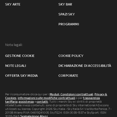
SKY ARTE
SKY BAR
SPAZI SKY
PROGRAMMI
Note legali:
GESTIONE COOKIE
COOKIE POLICY
NOTE LEGALI
DICHIARAZIONE DI ACCESSIBILITÀ
OFFERTA SKY MEDIA
CORPORATE
Per il consumatore clicca qui per i
Moduli, Condizioni contrattuali
,
Privacy &
Cookies
,
informazioni sulle modifiche contrattuali
o per
trasparenza
tariffaria
,
assistenza
e
contatti
. Tutti i marchi Sky e i diritti di proprietà
intellettuale in essi contenuti, sono di proprietà di Sky international AG e sono
utilizzati su licenza. Copyright 2026 Sky Italia - Sky Italia Srl Via Monte Penice, 7 -
20138 Milano P.IVA 04619241005. SkyTG24: ISSN 3035-1537 e SkySport: ISSN
3035-1545.
Segnalazione Abusi