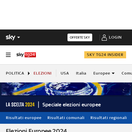
LOGIN
OFFERTE SKY
SKY TG24 INSIDER
POLITICA
ELEZIONI
USA
Italia
Europee
Comu
Speciale elezioni europee
Risultati europee
Risultati comunali
Risultati regionali
Elezioni Europee 2024