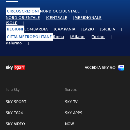
CIRCOSCRIZIONI
NORD OCCIDENTALE
NORD ORIENTALE
CENTRALE
MERIDIONALE
ISOLE
REGIONI
LOMBARDIA
CAMPANIA
LAZIO
SICILIA
CITTÀ METROPOLITANE
Roma
Milano
Torino
Palermo
ACCEDI A SKY GO
I siti Sky:
Servizi:
SKY SPORT
SKY TV
SKY TG24
SKY APPS
SKY VIDEO
NOW