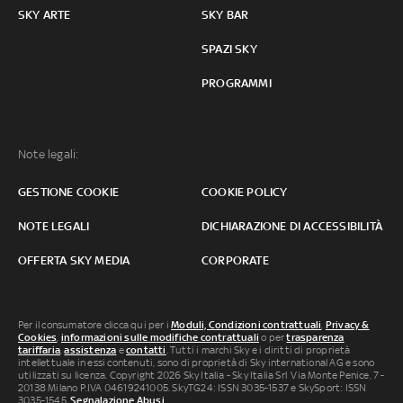
SKY ARTE
SKY BAR
SPAZI SKY
PROGRAMMI
Note legali:
GESTIONE COOKIE
COOKIE POLICY
NOTE LEGALI
DICHIARAZIONE DI ACCESSIBILITÀ
OFFERTA SKY MEDIA
CORPORATE
Per il consumatore clicca qui per i
Moduli, Condizioni contrattuali
,
Privacy &
Cookies
,
informazioni sulle modifiche contrattuali
o per
trasparenza
tariffaria
,
assistenza
e
contatti
. Tutti i marchi Sky e i diritti di proprietà
intellettuale in essi contenuti, sono di proprietà di Sky international AG e sono
utilizzati su licenza. Copyright 2026 Sky Italia - Sky Italia Srl Via Monte Penice, 7 -
20138 Milano P.IVA 04619241005. SkyTG24: ISSN 3035-1537 e SkySport: ISSN
3035-1545.
Segnalazione Abusi