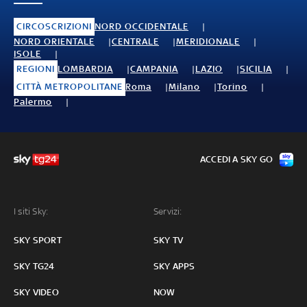
CIRCOSCRIZIONI
NORD OCCIDENTALE
NORD ORIENTALE
CENTRALE
MERIDIONALE
ISOLE
REGIONI
LOMBARDIA
CAMPANIA
LAZIO
SICILIA
CITTÀ METROPOLITANE
Roma
Milano
Torino
Palermo
ACCEDI A SKY GO
I siti Sky:
Servizi:
SKY SPORT
SKY TV
SKY TG24
SKY APPS
SKY VIDEO
NOW