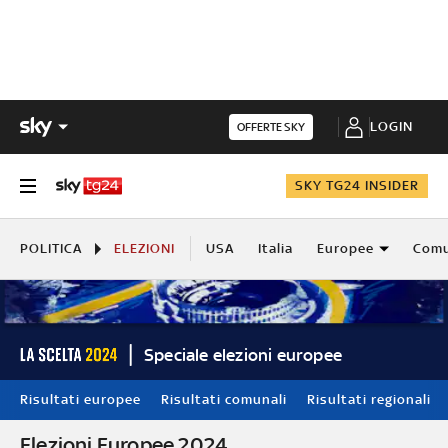
LOGIN
OFFERTE SKY
SKY TG24 INSIDER
POLITICA
ELEZIONI
USA
Italia
Europee
Comu
Speciale elezioni europee
Risultati europee
Risultati comunali
Risultati regionali
Elezioni Europee 2024