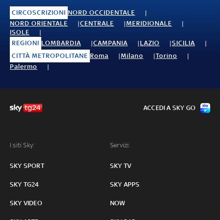
CIRCOSCRIZIONI
NORD OCCIDENTALE
NORD ORIENTALE
CENTRALE
MERIDIONALE
ISOLE
REGIONI
LOMBARDIA
CAMPANIA
LAZIO
SICILIA
CITTÀ METROPOLITANE
Roma
Milano
Torino
Palermo
ACCEDI A SKY GO
I siti Sky:
Servizi:
SKY SPORT
SKY TV
SKY TG24
SKY APPS
SKY VIDEO
NOW