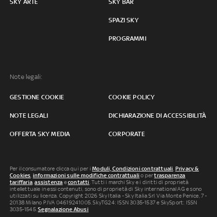
SKY ARTE
SKY BAR
SPAZI SKY
PROGRAMMI
Note legali:
GESTIONE COOKIE
COOKIE POLICY
NOTE LEGALI
DICHIARAZIONE DI ACCESSIBILITÀ
OFFERTA SKY MEDIA
CORPORATE
Per il consumatore clicca qui per i
Moduli, Condizioni contrattuali
,
Privacy &
Cookies
,
informazioni sulle modifiche contrattuali
o per
trasparenza
tariffaria
,
assistenza
e
contatti
. Tutti i marchi Sky e i diritti di proprietà
intellettuale in essi contenuti, sono di proprietà di Sky international AG e sono
utilizzati su licenza. Copyright 2026 Sky Italia - Sky Italia Srl Via Monte Penice, 7 -
20138 Milano P.IVA 04619241005. SkyTG24: ISSN 3035-1537 e SkySport: ISSN
3035-1545.
Segnalazione Abusi