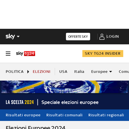
LOGIN
OFFERTE SKY
SKY TG24 INSIDER
POLITICA
ELEZIONI
USA
Italia
Europee
Comu
Speciale elezioni europee
Risultati europee
Risultati comunali
Risultati regionali
Elezioni Europee 2024