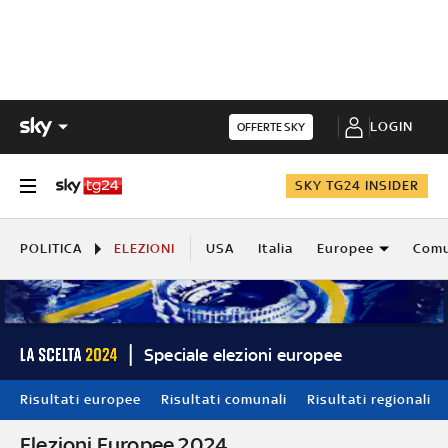
LOGIN
OFFERTE SKY
SKY TG24 INSIDER
POLITICA
ELEZIONI
USA
Italia
Europee
Comu
Speciale elezioni europee
Risultati europee
Risultati comunali
Risultati regionali
Elezioni Europee 2024