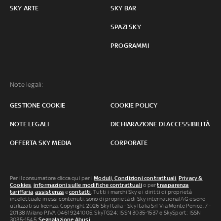
SKY ARTE
SKY BAR
SPAZI SKY
PROGRAMMI
Note legali:
GESTIONE COOKIE
COOKIE POLICY
NOTE LEGALI
DICHIARAZIONE DI ACCESSIBILITÀ
OFFERTA SKY MEDIA
CORPORATE
Per il consumatore clicca qui per i
Moduli, Condizioni contrattuali
,
Privacy &
Cookies
,
informazioni sulle modifiche contrattuali
o per
trasparenza
tariffaria
,
assistenza
e
contatti
. Tutti i marchi Sky e i diritti di proprietà
intellettuale in essi contenuti, sono di proprietà di Sky international AG e sono
utilizzati su licenza. Copyright 2026 Sky Italia - Sky Italia Srl Via Monte Penice, 7 -
20138 Milano P.IVA 04619241005. SkyTG24: ISSN 3035-1537 e SkySport: ISSN
3035-1545.
Segnalazione Abusi