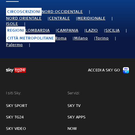
CIRCOSCRIZIONI
NORD OCCIDENTALE
NORD ORIENTALE
CENTRALE
MERIDIONALE
ISOLE
REGIONI
LOMBARDIA
CAMPANIA
LAZIO
SICILIA
CITTÀ METROPOLITANE
Roma
Milano
Torino
Palermo
ACCEDI A SKY GO
I siti Sky:
Servizi:
SKY SPORT
SKY TV
SKY TG24
SKY APPS
SKY VIDEO
NOW