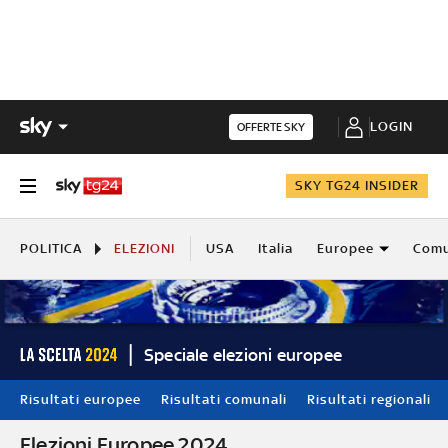
LOGIN
OFFERTE SKY
SKY TG24 INSIDER
POLITICA
ELEZIONI
USA
Italia
Europee
Comu
Speciale elezioni europee
Risultati europee
Risultati comunali
Risultati regionali
Elezioni Europee 2024