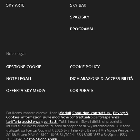
SKY ARTE
SKY BAR
SPAZI SKY
PROGRAMMI
Note legali:
GESTIONE COOKIE
COOKIE POLICY
NOTE LEGALI
DICHIARAZIONE DI ACCESSIBILITÀ
OFFERTA SKY MEDIA
CORPORATE
Per il consumatore clicca qui per i
Moduli, Condizioni contrattuali
,
Privacy &
Cookies
,
informazioni sulle modifiche contrattuali
o per
trasparenza
tariffaria
,
assistenza
e
contatti
. Tutti i marchi Sky e i diritti di proprietà
intellettuale in essi contenuti, sono di proprietà di Sky international AG e sono
utilizzati su licenza. Copyright 2026 Sky Italia - Sky Italia Srl Via Monte Penice, 7 -
20138 Milano P.IVA 04619241005. SkyTG24: ISSN 3035-1537 e SkySport: ISSN
3035-1545.
Segnalazione Abusi