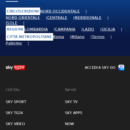
CIRCOSCRIZIONI
NORD OCCIDENTALE
NORD ORIENTALE
CENTRALE
MERIDIONALE
ISOLE
REGIONI
LOMBARDIA
CAMPANIA
LAZIO
SICILIA
CITTÀ METROPOLITANE
Roma
Milano
Torino
Palermo
ACCEDI A SKY GO
I siti Sky:
Servizi:
SKY SPORT
SKY TV
SKY TG24
SKY APPS
SKY VIDEO
NOW