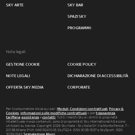
SKY ARTE
SKY BAR
SPAZI SKY
PROGRAMMI
Note legali:
GESTIONE COOKIE
COOKIE POLICY
NOTE LEGALI
DICHIARAZIONE DI ACCESSIBILITÀ
OFFERTA SKY MEDIA
CORPORATE
Per il consumatore clicca qui per i
Moduli, Condizioni contrattuali
,
Privacy &
Cookies
,
informazioni sulle modifiche contrattuali
o per
trasparenza
tariffaria
,
assistenza
e
contatti
. Tutti i marchi Sky e i diritti di proprietà
intellettuale in essi contenuti, sono di proprietà di Sky international AG e sono
utilizzati su licenza. Copyright 2026 Sky Italia - Sky Italia Srl Via Monte Penice, 7 -
20138 Milano P.IVA 04619241005. SkyTG24: ISSN 3035-1537 e SkySport: ISSN
3035-1545.
Segnalazione Abusi