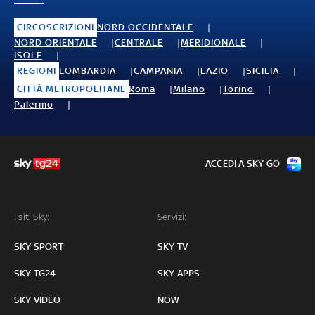
CIRCOSCRIZIONI
NORD OCCIDENTALE
NORD ORIENTALE
CENTRALE
MERIDIONALE
ISOLE
REGIONI
LOMBARDIA
CAMPANIA
LAZIO
SICILIA
CITTÀ METROPOLITANE
Roma
Milano
Torino
Palermo
ACCEDI A SKY GO
I siti Sky:
Servizi:
SKY SPORT
SKY TV
SKY TG24
SKY APPS
SKY VIDEO
NOW