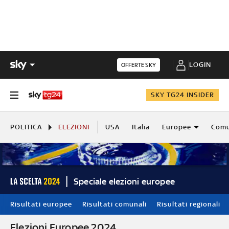
LOGIN
OFFERTE SKY
SKY TG24 INSIDER
POLITICA
ELEZIONI
USA
Italia
Europee
Comu
Speciale elezioni europee
Risultati europee
Risultati comunali
Risultati regionali
Elezioni Europee 2024