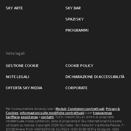
SKY ARTE
SKY BAR
SPAZI SKY
PROGRAMMI
Note legali:
GESTIONE COOKIE
COOKIE POLICY
NOTE LEGALI
DICHIARAZIONE DI ACCESSIBILITÀ
OFFERTA SKY MEDIA
CORPORATE
Per il consumatore clicca qui per i
Moduli, Condizioni contrattuali
,
Privacy &
Cookies
,
informazioni sulle modifiche contrattuali
o per
trasparenza
tariffaria
,
assistenza
e
contatti
. Tutti i marchi Sky e i diritti di proprietà
intellettuale in essi contenuti, sono di proprietà di Sky international AG e sono
utilizzati su licenza. Copyright 2026 Sky Italia - Sky Italia Srl Via Monte Penice, 7 -
20138 Milano P.IVA 04619241005. SkyTG24: ISSN 3035-1537 e SkySport: ISSN