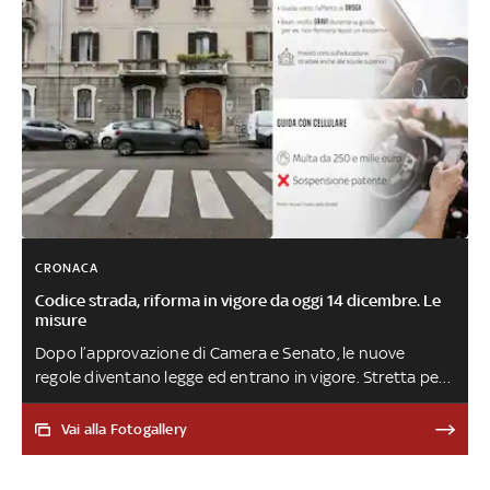
CRONACA
Codice strada, riforma in vigore da oggi 14 dicembre. Le
misure
Dopo l’approvazione di Camera e Senato, le nuove
regole diventano legge ed entrano in vigore. Stretta per
chi guida con il cellulare, ubriaco, drogato e per chi
abbandona gli animali in strada. Per i monopattini
Vai alla Fotogallery
obbligo di targa casco e assicurazione. Sale poi la
cilindrata delle auto che potranno guidare i