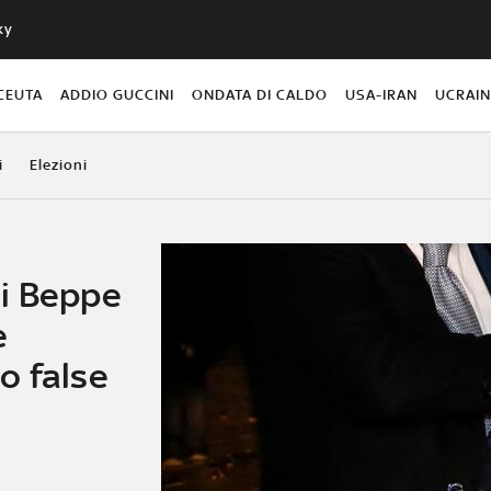
ky
CEUTA
ADDIO GUCCINI
ONDATA DI CALDO
USA-IRAN
UCRAI
i
Elezioni
i Beppe
e
o false