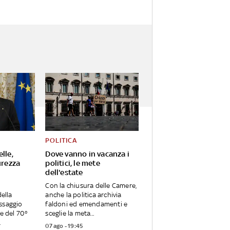
POLITICA
lle,
Dove vanno in vacanza i
urezza
politici, le mete
dell'estate
Con la chiusura delle Camere,
della
anche la politica archivia
ssaggio
faldoni ed emendamenti e
ne del 70°
sceglie la meta...
.
07 ago - 19:45