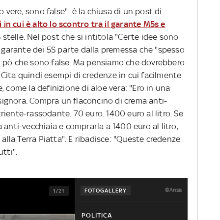
ere, sono false": è la chiusa di un post di
i in cui è alto lo scontro tra il garante M5s e
telle. Nel post che si intitola "Certe idee sono
l garante dei 5S parte dalla premessa che "spesso
n pò che sono false. Ma pensiamo che dovrebbero
". Cita quindi esempi di credenze in cui facilmente
, come la definizione di aloe vera: "Ero in una
a signora. Compra un flaconcino di crema anti-
iente-rassodante. 70 euro. 1400 euro al litro. Se
 anti-vecchiaia e comprarla a 1400 euro al litro,
 alla Terra Piatta". E ribadisce: "Queste credenze
tti".
©Ansa
FOTOGALLERY
1/21
POLITICA