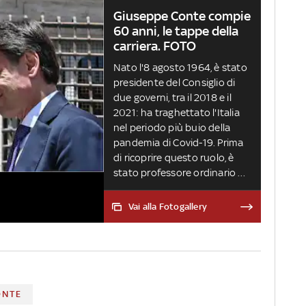
Giuseppe Conte compie
60 anni, le tappe della
carriera. FOTO
Nato l'8 agosto 1964, è stato
presidente del Consiglio di
due governi, tra il 2018 e il
2021: ha traghettato l'Italia
nel periodo più buio della
pandemia di Covid-19. Prima
di ricoprire questo ruolo, è
stato professore ordinario di
Diritto privato e legale
civilista. Dal 2021 è anche
Vai alla Fotogallery
presidente del MoVimento
Cinque Stelle. Le battaglie, il
rapporto con Beppe Grillo e
gli scarsi risultati alle urne dei
5S alle ultime elezioni: la sua
storia
ONTE