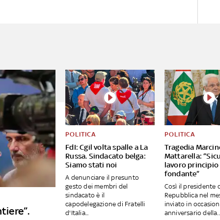
POLITICA
POLITICA
FdI: Cgil volta spalle a La
Tragedia Marcine
Russa. Sindacato belga:
Mattarella: “Sic
Siamo stati noi
lavoro principio
fondante”
A denunciare il presunto
gesto dei membri del
Così il presidente 
sindacato è il
Repubblica nel me
capodelegazione di Fratelli
inviato in occasio
tiere”.
d'Italia...
anniversario della..