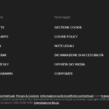
izi:
Note legali:
 TV
GESTIONE COOKIE
 APPS
COOKIE POLICY
W
NOTE LEGALI
 BAR
DICHIARAZIONE DI ACCESSIBILITÀ
ZI SKY
OFFERTA SKY MEDIA
GRAMMI
CORPORATE
contrattuali
,
Privacy & Cookies
,
informazioni sulle modifiche contrattuali
o per
traspa
uti, sono di proprietà di Sky international AG e sono utilizzati su licenza. Copyright 2026 Sky
 SkySport: ISSN 3035-1545.
Segnalazione Abusi