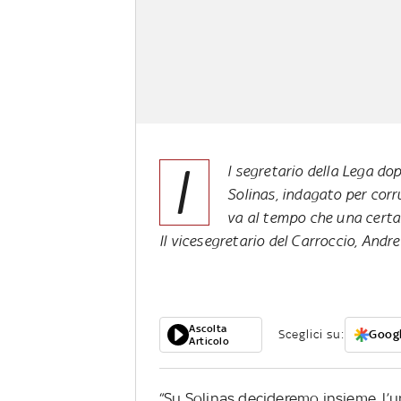
I
l segretario della Lega do
Solinas, indagato per corru
va al tempo che una certa 
Il vicesegretario del Carroccio, Andre
Ascolta
Sceglici su:
Googl
Articolo
“Su Solinas decideremo insieme, l’u