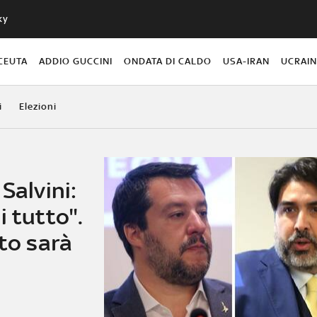
ky
CEUTA
ADDIO GUCCINI
ONDATA DI CALDO
USA-IRAN
UCRAI
i
Elezioni
Salvini:
i tutto".
ato sarà