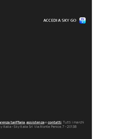
ACCEDI A SKY GO
renza tariffaria
,
assistenza
e
contatti
. Tutti i marchi
 Italia - Sky Italia Srl Via Monte Penice, 7 - 20138