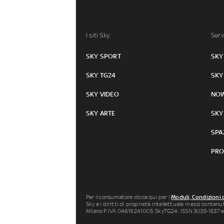
I siti Sky:
Serv
SKY SPORT
SKY
SKY TG24
SKY
SKY VIDEO
NO
SKY ARTE
SKY
SPA
PRO
Per il consumatore clicca qui per i
Moduli, Condizioni 
Sky e i diritti di proprietà intellettuale in essi conten
Milano P.IVA 04619241005. SkyTG24: ISSN 3035-1537 e