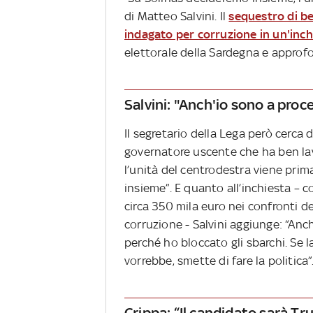
di Matteo Salvini. Il
sequestro di be
indagato per corruzione in un'inch
elettorale della Sardegna e approfo
Salvini: "Anch'io sono a proc
Il segretario della Lega però cerca 
governatore uscente che ha ben la
l’unità del centrodestra viene prim
insieme”. E quanto all’inchiesta – c
circa 350 mila euro nei confronti de
corruzione - Salvini aggiunge: “Anch
perché ho bloccato gli sbarchi. Se 
vorrebbe, smette di fare la politica”
Crippa: “Il candidato sarà Tr