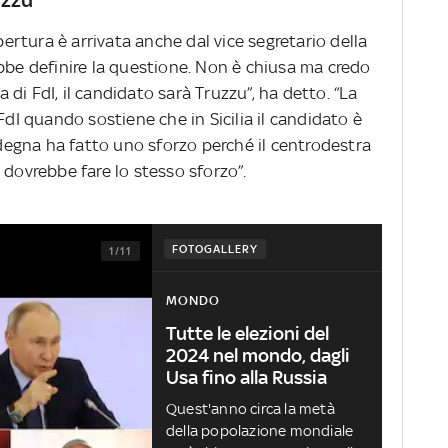
apertura è arrivata anche dal vice segretario della
ebbe definire la questione. Non è chiusa ma credo
za di FdI, il candidato sarà Truzzu”, ha detto. “La
FdI quando sostiene che in Sicilia il candidato è
ardegna ha fatto uno sforzo perché il centrodestra
 dovrebbe fare lo stesso sforzo”.
FOTOGALLERY
1/11
MONDO
Tutte le elezioni del
2024 nel mondo, dagli
Usa fino alla Russia
Quest'anno circa la metà
della popolazione mondiale