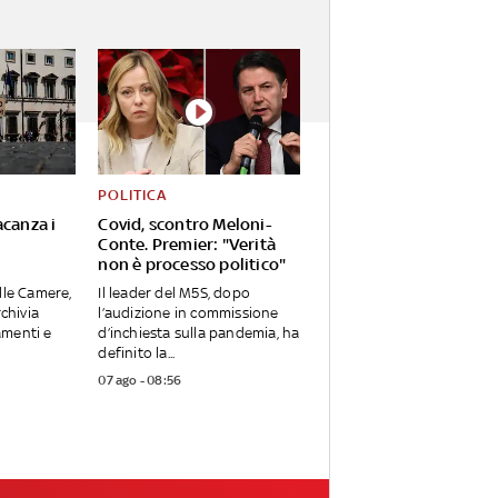
POLITICA
acanza i
Covid, scontro Meloni-
Conte. Premier: "Verità
non è processo politico"
lle Camere,
Il leader del M5S, dopo
rchivia
l’audizione in commissione
menti e
d’inchiesta sulla pandemia, ha
definito la...
07 ago - 08:56