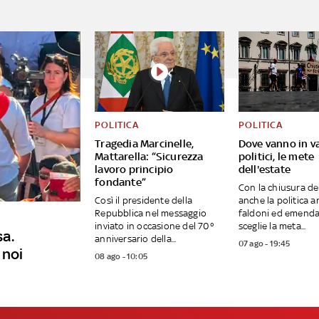
POLITICA
POLITICA
Tragedia Marcinelle,
Dove vanno in v
Mattarella: “Sicurezza
politici, le mete
lavoro principio
dell'estate
fondante”
Con la chiusura de
Così il presidente della
anche la politica a
Repubblica nel messaggio
faldoni ed emenda
inviato in occasione del 70°
sceglie la meta...
sa.
anniversario della...
07 ago - 19:45
 noi
08 ago - 10:05