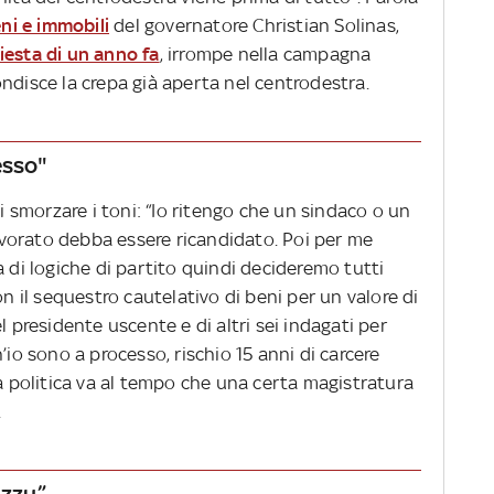
ni e immobili
del governatore Christian Solinas,
iesta di un anno fa
, irrompe nella campagna
ndisce la crepa già aperta nel centrodestra.
esso"
di smorzare i toni: “Io ritengo che un sindaco o un
vorato debba essere ricandidato. Poi per me
a di logiche di partito quindi decideremo tutti
on il sequestro cautelativo di beni per un valore di
l presidente uscente e di altri sei indagati per
’io sono a processo, rischio 15 anni di carcere
la politica va al tempo che una certa magistratura
.
uzzu”