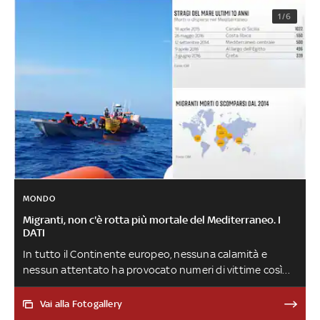
1/6
MONDO
Migranti, non c'è rotta più mortale del Mediterraneo. I
DATI
In tutto il Continente europeo, nessuna calamità e
nessun attentato ha provocato numeri di vittime così
alti come le tragedie che si sono consumate nelle acque
che bagnano i suoi Paesi meridionali. La più grave è stata
Vai alla Fotogallery
quella del 18 aprile 2015, quando 1022 migranti hanno