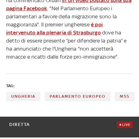
ha commentato Orbán
in un video postato sulla sua
pagina Facebook
. "Nel Parlamento Europeo i
parlamentari a favore della migrazione sono la
maggioranza". Il premier ungherese
è poi
intervenuto alla plenaria di Strasburgo
dove ha
detto di essere presente “per difendere la patria” e
ha annunciato che l'Ungheria "non accetterà
minacce e ricatti dalle forze pro-immigrazione".
TAG:
UNGHERIA
PARLAMENTO EUROPEO
M5S
DIRETTA
LIVE