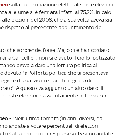
aneo
sulla partecipazione elettorale nelle elezioni
za alle urne si è fermata infatti al 75,2%, in calo
o alle elezioni del 2008, che a sua volta aveva già
ne rispetto al precedente appuntamento del
to che sorprende, forse. Ma, come ha ricordato
aria Cancellieri, non si è avuto il crollo ipotizzato
Cattaneo prova a dare una lettura politica al
e dovuto "all'offerta politica che si presentava
giore di coalizioni e partiti in grado di
torato". A questo va aggiunto un altro dato: il
a a queste elezioni è assolutamente in linea con
opeo -
"Nell’ultima tornata (in anni diversi, dal
sono andate a votare percentuali di elettori
tituto Cattaneo - solo in 5 paesi su 15 sono andate