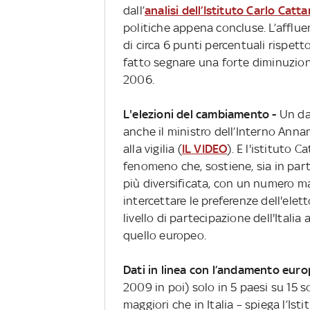
dall’
analisi dell’Istituto Carlo Catt
politiche appena concluse. L’affluen
di circa 6 punti percentuali rispett
fatto segnare una forte diminuzio
2006.
L'elezioni del cambiamento -
Un da
anche il ministro dell’Interno Annam
alla vigilia (
IL VIDEO
). E l'istituto 
fenomeno che, sostiene, sia in part
più diversificata, con un numero mag
intercettare le preferenze dell'elet
livello di partecipazione dell'Itali
quello europeo.
Dati in linea con l’andamento eur
2009 in poi) solo in 5 paesi su 15 
maggiori che in Italia – spiega l’Is