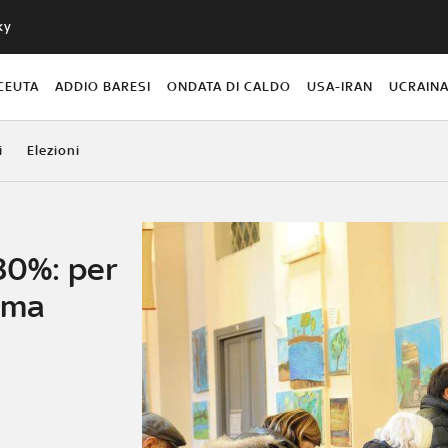
ky
CEUTA
ADDIO BARESI
ONDATA DI CALDO
USA-IRAN
UCRAIN
i
Elezioni
80%: per
rima