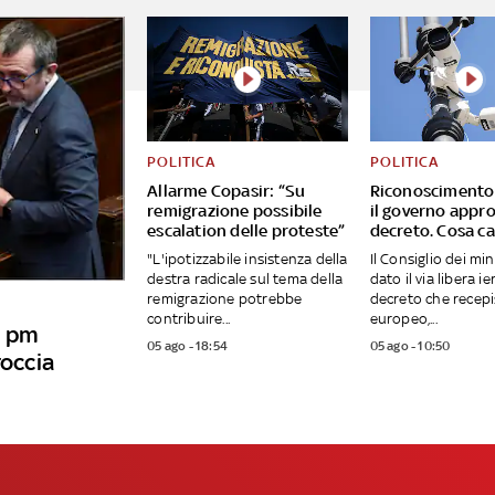
POLITICA
POLITICA
Allarme Copasir: “Su
Riconoscimento 
remigrazione possibile
il governo appro
escalation delle proteste”
decreto. Cosa c
"L'ipotizzabile insistenza della
Il Consiglio dei min
destra radicale sul tema della
dato il via libera ier
remigrazione potrebbe
decreto che recepis
contribuire...
europeo,...
i pm
05 ago - 18:54
05 ago - 10:50
roccia