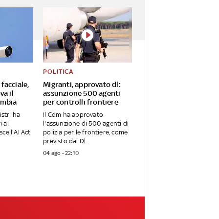
POLITICA
facciale,
Migranti, approvato dl:
va il
assunzione 500 agenti
ambia
per controlli frontiere
istri ha
Il Cdm ha approvato
i al
l'assunzione di 500 agenti di
ce l'AI Act
polizia per le frontiere, come
previsto dal Dl...
04 ago - 22:10