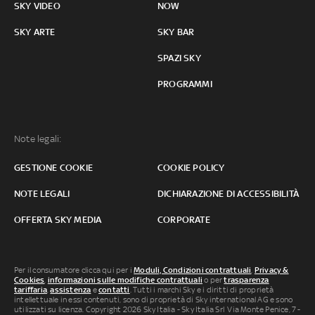
SKY VIDEO
NOW
SKY ARTE
SKY BAR
SPAZI SKY
PROGRAMMI
Note legali:
GESTIONE COOKIE
COOKIE POLICY
NOTE LEGALI
DICHIARAZIONE DI ACCESSIBILITÀ
OFFERTA SKY MEDIA
CORPORATE
Per il consumatore clicca qui per i
Moduli, Condizioni contrattuali
,
Privacy &
Cookies
,
informazioni sulle modifiche contrattuali
o per
trasparenza
tariffaria
,
assistenza
e
contatti
. Tutti i marchi Sky e i diritti di proprietà
intellettuale in essi contenuti, sono di proprietà di Sky international AG e sono
utilizzati su licenza. Copyright 2026 Sky Italia - Sky Italia Srl Via Monte Penice, 7 -