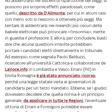
Ad addentrarsi nei sistemi di ripartizione dei seggi, si
possono poi scoprire effetti paradossali, come
quello,
descritto da D’Alimonte
, per cui in alcuni casi
con meno voti si riescono a ottenere più seggi. Ma
tentare di addentrarsi nei meandri più oscuri della
babele elettorale può provocare «l’insonnia», mette
in guardia il professore. E allora, per concludere, basti
dire che alcune questioni irrisolte potrebbero
portare i candidati eletti direttamente in tribunale.
Ad esempio, come segnala Paolo Balduzzi,
ricercatore all’università Cattolica e collaboratore de
LaVoce.info
in Lombardia e Vasco Errani (Pd) in
Emilia Romagna
è già stato annunciato ricorso
,
perché una legge statale vieta ai governatori di
candidarsi per un terzo mandato. Ebbene, se i giudici
dovessero decidere che quella norma è un principio
generale,
da applicare in tutte le Regioni
, l’eventuale
vittoria di Errani e Formigoni potrebbe essere