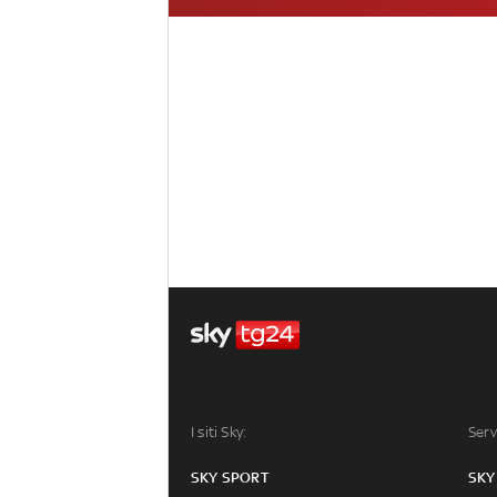
I siti Sky:
Serv
SKY SPORT
SKY