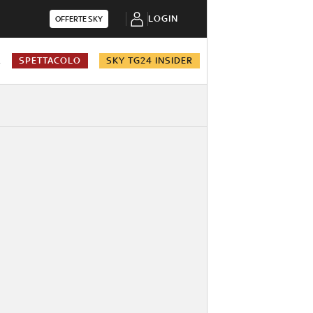
LOGIN
OFFERTE SKY
A
SPETTACOLO
SKY TG24 INSIDER