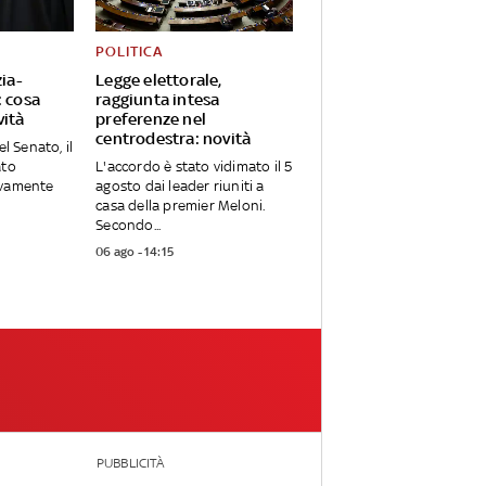
POLITICA
zia-
Legge elettorale,
: cosa
raggiunta intesa
vità
preferenze nel
centrodestra: novità
el Senato, il
ato
L'accordo è stato vidimato il 5
ivamente
agosto dai leader riuniti a
casa della premier Meloni.
Secondo...
06 ago - 14:15
PUBBLICITÀ