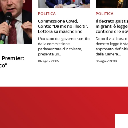
POLITICA
POLITICA
Commissione Covid,
Il decreto giusti
Conte: "Da me no illeciti".
migranti è legge
Lettera su mascherine
contiene e le no
L'ex capo del governo, sentito
Dopo il via libera d
dalla commissione
decreto legge è st
parlamentare d’inchiesta,
approvato definit
presenta un...
dalla Camera....
 Premier:
06 ago - 21:05
06 ago - 19:09
co"