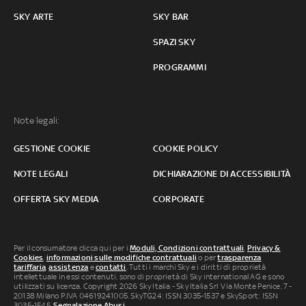
SKY ARTE
SKY BAR
SPAZI SKY
PROGRAMMI
Note legali:
GESTIONE COOKIE
COOKIE POLICY
NOTE LEGALI
DICHIARAZIONE DI ACCESSIBILITÀ
OFFERTA SKY MEDIA
CORPORATE
Per il consumatore clicca qui per i
Moduli, Condizioni contrattuali
,
Privacy &
Cookies
,
informazioni sulle modifiche contrattuali
o per
trasparenza
tariffaria
,
assistenza
e
contatti
. Tutti i marchi Sky e i diritti di proprietà
intellettuale in essi contenuti, sono di proprietà di Sky international AG e sono
utilizzati su licenza. Copyright 2026 Sky Italia - Sky Italia Srl Via Monte Penice, 7 -
20138 Milano P.IVA 04619241005. SkyTG24: ISSN 3035-1537 e SkySport: ISSN
3035-1545.
Segnalazione Abusi