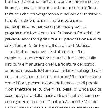
frutto, orto e ornamentali ma anche rare e insolite.
In programma ci sono anche laboratori orto-floro-
frutticoli che coinvolgeranno le scuole del territorio.
I bambini, da 5 a 12 anni, inoltre, potranno
partecipare a numerose esperienze grazie al
programma a loro dedicato, 'Primavera for kids', che
prevede laboratori gratuiti e su prenotazione a cura
di Zafferano & Dintorni e Il giardino di Matisse.
Tra le altre iniziative - è stato detto - 'Le
orchidee… queste sconosciute', educational sulla
loro cura e manutenzione; 'La fioritura del corpo',
armonie musicali, letture e confidenze sul significato
della bellezza in tutte le sue forme;' 'Le poesie sono
come i fiori', presentazione della raccolta di poesie
'Non smettere sei tu che mi fai bella', di Linda Lucidi,
accompagnata dalla musica di un flauto di canna e
un organetto a cura di Gianluca Cianetti e Voci del
Nera; 'Fiorire di pagine', presentazione del romanzo