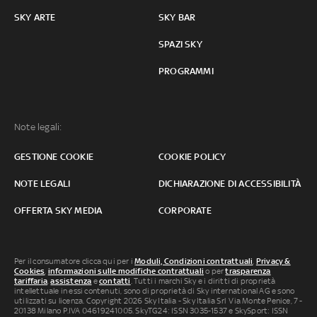
SKY ARTE
SKY BAR
SPAZI SKY
PROGRAMMI
Note legali:
GESTIONE COOKIE
COOKIE POLICY
NOTE LEGALI
DICHIARAZIONE DI ACCESSIBILITÀ
OFFERTA SKY MEDIA
CORPORATE
Per il consumatore clicca qui per i
Moduli, Condizioni contrattuali
,
Privacy &
Cookies
,
informazioni sulle modifiche contrattuali
o per
trasparenza
tariffaria
,
assistenza
e
contatti
. Tutti i marchi Sky e i diritti di proprietà
intellettuale in essi contenuti, sono di proprietà di Sky international AG e sono
utilizzati su licenza. Copyright 2026 Sky Italia - Sky Italia Srl Via Monte Penice, 7 -
20138 Milano P.IVA 04619241005. SkyTG24: ISSN 3035-1537 e SkySport: ISSN