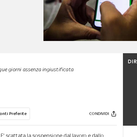
DI
ue giorni assenza ingiustificata
onti Preferite
CONDIVIDI
E' scattata la sospensione dal lavoro e dallo