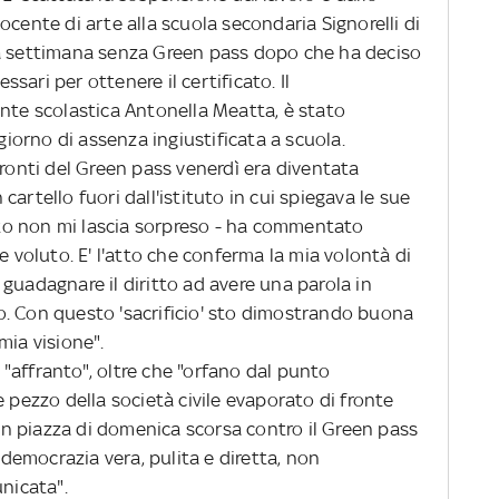
ocente di arte alla scuola secondaria Signorelli di
sa settimana senza Green pass dopo che ha deciso
ari per ottenere il certificato. Il
ente scolastica Antonella Meatta, è stato
 giorno di assenza ingiustificata a scuola.
onti del Green pass venerdì era diventata
artello fuori dall'istituto in cui spiegava le sue
o non mi lascia sorpreso - ha commentato
e voluto. E' l'atto che conferma la mia volontà di
guadagnare il diritto ad avere una parola in
. Con questo 'sacrificio' sto dimostrando buona
mia visione".
"affranto", oltre che "orfano dal punto
e pezzo della società civile evaporato di fronte
e in piazza di domenica scorsa contro il Green pass
emocrazia vera, pulita e diretta, non
nicata".