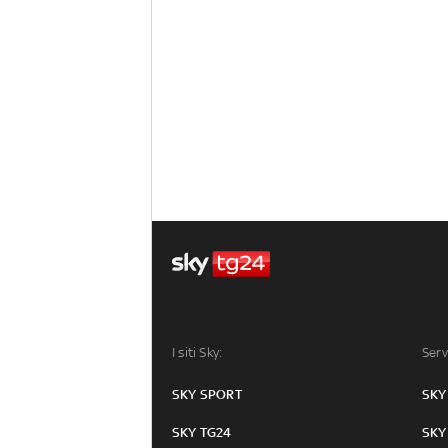
I siti Sky:
Serv
SKY SPORT
SKY
SKY TG24
SKY