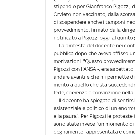
stipendio per Gianfranco Pigozzi, d
Orvieto non vaccinato, dalla scor
di sospendere anche i tamponi necess
provvedimento, firmato dalla dirig
notificato a Pigozzi oggi, al quinto
La protesta del docente nei confr
pubblica dopo che aveva affisso un c
motivazioni. "Questo provvediment
Pigozzi con l'ANSA -, era aspettato 
andare avanti e che mi permette di 
merito a quello che sta succedendo
fede, coerenza e convinzione nella 
Il docente ha spiegato di sentirsi 
esistenziale e politico di un enorm
alla paura". Per Pigozzi le protest
sono state invece "un momento di d
degnamente rappresentata e comu