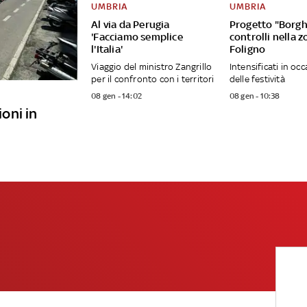
UMBRIA
UMBRIA
Al via da Perugia
Progetto "Borghi
'Facciamo semplice
controlli nella z
l'Italia'
Foligno
Viaggio del ministro Zangrillo
Intensificati in oc
per il confronto con i territori
delle festività
08 gen - 14:02
08 gen - 10:38
ioni in