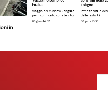
'Facciamo semplice
controlli nella z
l'Italia'
Foligno
Viaggio del ministro Zangrillo
Intensificati in oc
per il confronto con i territori
delle festività
08 gen - 14:02
08 gen - 10:38
ioni in