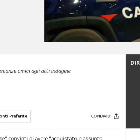
DI
nianze amici agli atti indagine
onti Preferite
CONDIVIDI
se" convinti di avere "acquistato e assunto