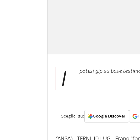
I
potesi gip su base testimo
Sceglici su:
Google Discover
F
(ANSA) - TERNI, 10 LUG - Erano "for