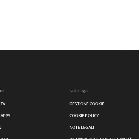
izi:
Note legali:
 TV
GESTIONE COOKIE
 APPS
COOKIE POLICY
W
NOTE LEGALI