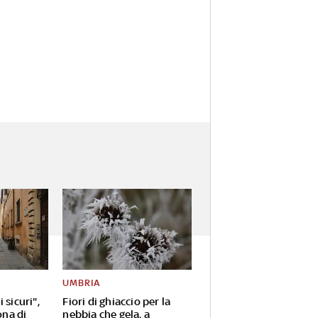
UMBRIA
 sicuri",
Fiori di ghiaccio per la
ona di
nebbia che gela, a