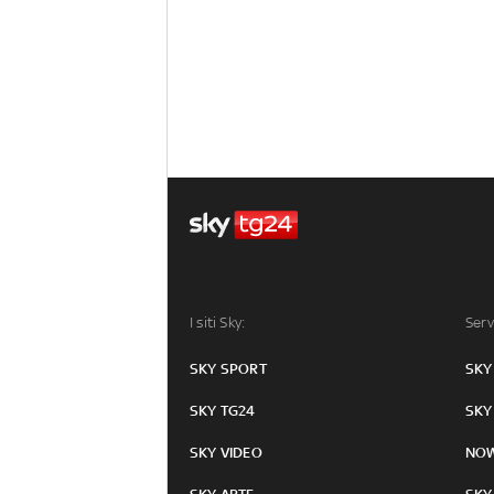
I siti Sky:
Serv
SKY SPORT
SKY
SKY TG24
SKY
SKY VIDEO
NO