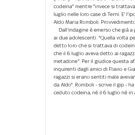
codeina" mentre "invece si trattava
luglio nelle loro case di Terni. E' l
Aldo Maria Romboli. Provvedimento
Dall'indagine è emerso che già a 
ai due adolescenti. "Quella volta p
detto loro che si trattava di codei
che il 6 luglio aveva detto ai raga
metadone". Per il giudice questa af
inquirenti dagli amici di Flavio e G
ragazzi si erano sentiti male avev
da Aldo". Romboli - scrive il gip -
ceduto codeina, né il 6 luglio né in 