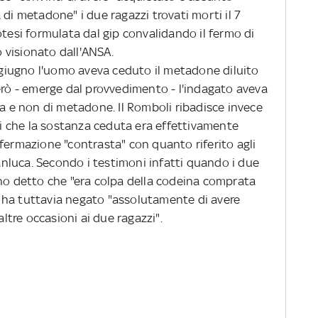
 di metadone" i due ragazzi trovati morti il 7
'ipotesi formulata dal gip convalidando il fermo di
 visionato dall'ANSA.
giugno l'uomo aveva ceduto il metadone diluito
erò - emerge dal provvedimento - l'indagato aveva
na e non di metadone. Il Romboli ribadisce invece
zzi che la sostanza ceduta era effettivamente
fermazione "contrasta" con quanto riferito agli
ianluca. Secondo i testimoni infatti quando i due
ano detto che "era colpa della codeina comprata
 ha ha tuttavia negato "assolutamente di avere
altre occasioni ai due ragazzi".