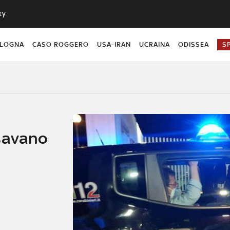
ky
OLOGNA
CASO ROGGERO
USA-IRAN
UCRAINA
ODISSEA
S
savano