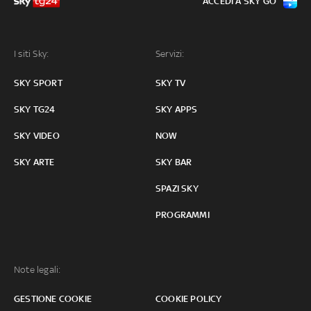
ACCEDI A SKY GO
I siti Sky:
Servizi:
SKY SPORT
SKY TV
SKY TG24
SKY APPS
SKY VIDEO
NOW
SKY ARTE
SKY BAR
SPAZI SKY
PROGRAMMI
Note legali:
GESTIONE COOKIE
COOKIE POLICY